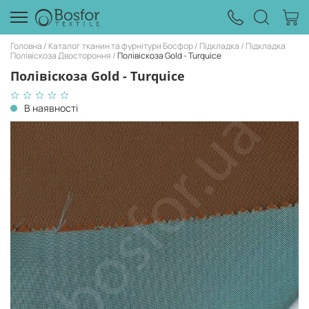
Головна
Каталог тканин та фурнітури Босфор
Підкладка
Підкладка
Полівіскоза Двостороння
Полівіскоза Gold - Turquice
Полівіскоза Gold - Turquice
В наявності