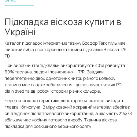
Підкладка віскоза купити в
Україні
Каталог підкладок інтернет-магазину Босфор Текстиль має
широкий вибір двосторонньої тканини підкладки Віскоза T/R
PD.
При виробництві підкладки використовують 40% району та
60% таслана, звідси і позначення – T/R. Завдяки
переплетенню двох однотонних ниток різного кольору
тканина має гладке забарвлення, що позначається як PD –
plain dyed та дві робочі сторони різних кольорів.
Через свої характеристики двостороння тканина виходить
гладка і блискуча. В міру ковзний яскравий матеріал зберігає
свій відтінок після тривалого використання, а щільність 214х78
збільшує час носіння готового виробу. Тканина віскоза
підкладка для розкішного верхнього одягу