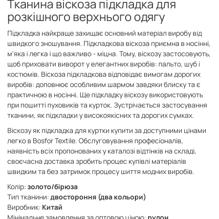
Тканина віскоза підкладка для
розкішного верхнього одягу
Підкладка найкраще захищає основний матеріал виробу від
швидкого зношування. Підкладкова віскоза приємна в носінні,
м'яка і легка і що важливо - міцна. Тому, віскозу застосовують,
щоб приховати виворот у елегантних виробів: пальто, шуб і
костюмів. Віскоза підкладкова відповідає вимогам дорогих
виробів: доповнює особливим шармом завдяки блиску та є
практичною в носінні. Ще підкладку віскозу використовують
при пошитті пуховиків та курток. Зустрічається застосування
тканини, як підкладки у високоякісних та дорогих сумках.
Віскозу як підкладка для куртки купити за доступними цінами
легко в Bosfor Textile. Обслуговування професіоналів,
наявність всіх пропонованих у каталозі відтінків на складі,
своєчасна доставка зробить процес купівлі матеріалів
швидким та без затримок процесу шиття модних виробів.
Колір:
золото/бірюза
Тип тканини:
двостороння (два кольори)
Виробник:
Китай
Мінімальне замовлення за оптовою ціною:
рулон