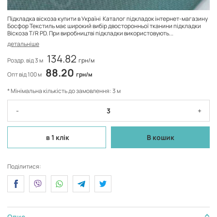
Підкладка віскоза купити в Україні Каталог підкладок інтернет-магазину
Босфор Текстиль має широкий вибір двосторонньої тканини підкладки
Віскоза T/R PD. При виробництві підкладки використовують...
детальніше
134.82
Роздр. від 3 м
грн/м
88.20
Опт від 100 м
грн/м
* Мінімальна кількість до замовлення: 3 м
-
+
в 1 клік
В кошик
Поділитися:
Опис