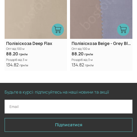
Полівіскоза Deep Flax
Полівіскоза Beige - Grey Blue
Опт від 100 м
Опт від 100 м
88.20
88.20
грн/м
грн/м
Роздріб від 3 м
Роздріб від 3 м
134.82
134.82
грн/м
грн/м
Будьте в курсі: підписуйтесь на наші новини та акції
Підписатися