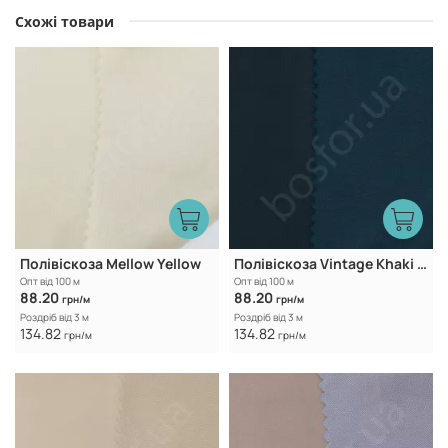
Схожі товари
Полівіскоза Mellow Yellow
Полівіскоза Vintage Khaki - Illcit Green
Опт від 100 м
Опт від 100 м
88.20
88.20
грн/м
грн/м
Роздріб від 3 м
Роздріб від 3 м
134.82
134.82
грн/м
грн/м