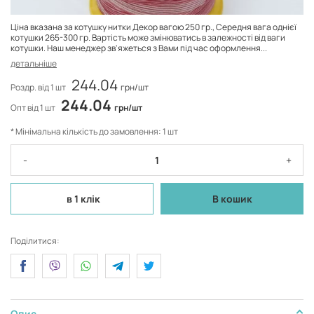
Ціна вказана за котушку нитки Декор вагою 250 гр., Середня вага однієї
котушки 265-300 гр. Вартість може змінюватись в залежності від ваги
котушки. Наш менеджер зв'яжеться з Вами під час оформлення...
детальніше
244.04
Роздр. від 1 шт
грн/шт
244.04
Опт від 1 шт
грн/шт
* Мінімальна кількість до замовлення: 1 шт
-
+
в 1 клік
В кошик
Поділитися:
Опис