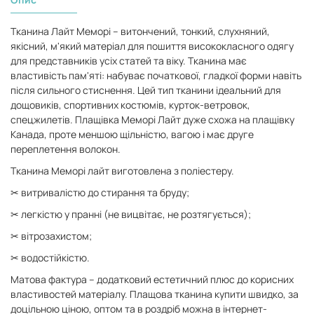
Тканина Лайт Меморі – витончений, тонкий, слухняний,
якісний, м'який матеріал для пошиття висококласного одягу
для представників усіх статей та віку. Тканина має
властивість пам'яті: набуває початкової, гладкої форми навіть
після сильного стиснення. Цей тип тканини ідеальний для
дощовиків, спортивних костюмів, курток-ветровок,
спецжилетів. Плащівка Меморі Лайт дуже схожа на плащівку
Канада, проте меншою щільністю, вагою і має друге
переплетення волокон.
Тканина Меморі лайт виготовлена ​​з поліестеру.
✂ витривалістю до стирання та бруду;
✂ легкістю у пранні (не вицвітає, не розтягується);
✂ вітрозахистом;
✂ водостійкістю.
Матова фактура – ​​додатковий естетичний плюс до корисних
властивостей матеріалу. Плащова тканина купити швидко, за
доцільною ціною, оптом та в роздріб можна в інтернет-