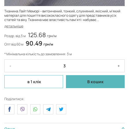
Тканина Лайт Меморі – витончений, тонкий, слухняний, якісний, м'який
матеріал для пошиття висококласного одягу для представників усіх
статей та віку. Тканина має властивість пам'яті: набуває...
детальніше
125.68
Роздр. від 3 м
грн/м
90.49
Опт від 60 м
грн/м
* Мінімальна кількість до замовлення: 3 м
-
+
в 1 клік
В кошик
Поділитися:
Опис