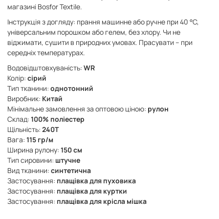
магазині Bosfor Textile.
Інструкція з догляду: прання машинне або ручне при 40 °C,
універсальним порошком або гелем, без хлору. Чи не
віджимати, сушити в природних умовах. Прасувати – при
середніх температурах.
Водовідштовхуваність:
WR
Колір:
сірий
Тип тканини:
однотонний
Виробник:
Китай
Мінімальне замовлення за оптовою ціною:
рулон
Склад:
100% поліестер
Щільність:
240Т
Вага:
115 гр/м
Ширина рулону:
150 см
Тип сировини:
штучне
Вид тканини:
синтетична
Застосування:
плащівка для пуховика
Застосування:
плащівка для куртки
Застосування:
плащівка для крісла мішка