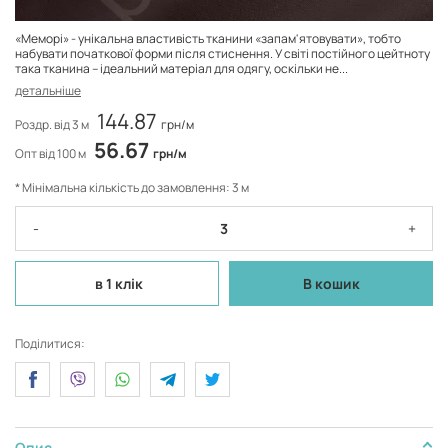
«Меморі» - унікальна властивість тканини «запам'ятовувати», тобто
набувати початкової форми після стиснення. У світі постійного цейтноту
така тканина – ідеальний матеріал для одягу, оскільки не...
детальніше
144.87
Роздр. від 3 м
грн/м
56.67
Опт від 100 м
грн/м
* Мінімальна кількість до замовлення: 3 м
-
+
в 1 клік
В кошик
Поділитися:
Опис