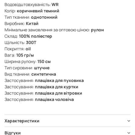
Водовідштовхуваність:
WR
Колір:
коричневий темний
Тип тканини:
однотонний
Виробник:
Китай
Мінімальне замовлення за оптовою ціною:
рулон
Склад:
100% поліестер
Щільність:
300Т
Покриття:
oil
Вага:
105 гр/м
Ширина рулону:
150 см
Тип сировини:
штучне
Вид тканини:
синтетична
Застосування:
плащівка для пуховика
Застосування:
плащівка для куртки
Застосування:
плащівка для вітровки
Застосування:
плащівка чоловіча
Характеристики
Відгуки