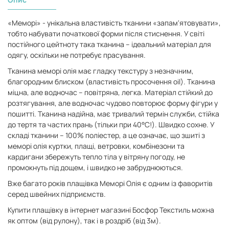
«Меморі» - унікальна властивість тканини «запам'ятовувати»,
тобто набувати початкової форми після стиснення. У світі
постійного цейтноту така тканина – ідеальний матеріал для
одягу, оскільки не потребує прасування.
Тканина меморі олія має гладку текстуру з незначним,
благородним блиском (властивість просочення oil). Тканина
міцна, але водночас – повітряна, легка. Матеріал стійкий до
розтягування, але водночас чудово повторює форму фігури у
пошитті. Тканина надійна, має тривалий термін служби, стійка
до тертя та частих прань (тільки при 40°С!).
Швидко сохне. У
складі тканини – 100% поліестер, а це означає, що зшиті з
меморі олія куртки, плащі, ветровки, комбінезони та
кардигани збережуть тепло тіла у вітряну погоду, не
промокнуть під дощем, і швидко не забруднюються.
Вже багато років плащівка Меморі Олія є одним із фаворитів
серед швейних підприємств.
Купити плащівку в інтернет магазині Босфор Текстиль можна
як оптом (від рулону), так і в роздріб (від 3м).