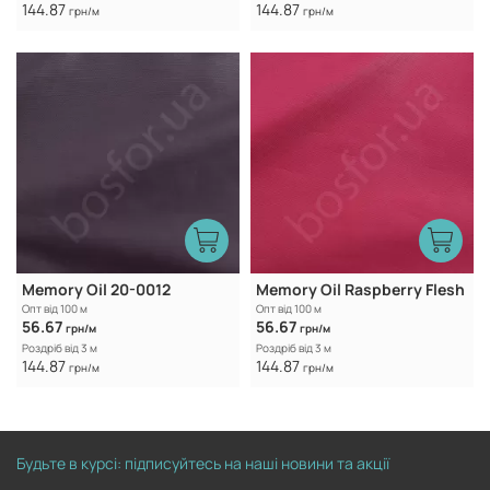
144.87
144.87
грн/м
грн/м
Memory Oil 20-0012
Memory Oil Raspberry Flesh
Опт від 100 м
Опт від 100 м
56.67
56.67
грн/м
грн/м
Роздріб від 3 м
Роздріб від 3 м
144.87
144.87
грн/м
грн/м
Будьте в курсі: підписуйтесь на наші новини та акції