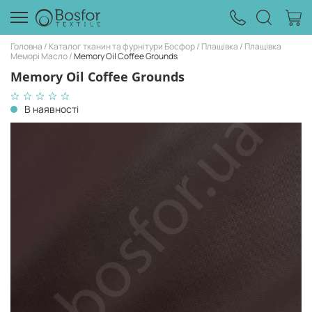
Головна
Каталог тканин та фурнітури Босфор
Плащівка
Плащівка
Меморі Масло
Memory Oil Coffee Grounds
Memory Oil Coffee Grounds
В наявності