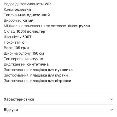
Водовідштовхуваність:
WR
Колір:
рожевий
Тип тканини:
однотонний
Виробник:
Китай
Мінімальне замовлення за оптовою ціною:
рулон
Склад:
100% поліестер
Щільність:
300Т
Покриття:
oil
Вага:
105 гр/м
Ширина рулону:
150 см
Тип сировини:
штучне
Вид тканини:
синтетична
Застосування:
плащівка для пуховика
Застосування:
плащівка для куртки
Застосування:
плащівка для вітровки
Характеристики
Відгуки