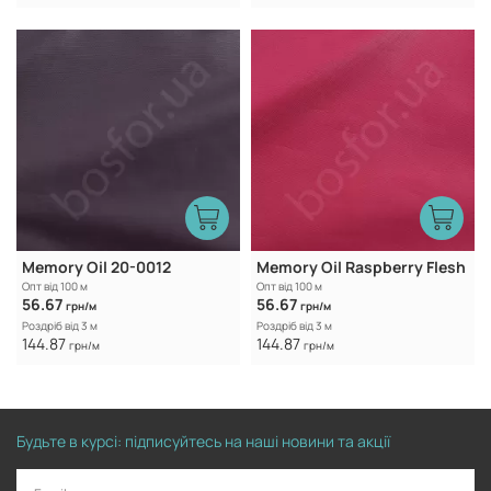
Memory Oil 20-0012
Memory Oil Raspberry Flesh
Опт від 100 м
Опт від 100 м
56.67
56.67
грн/м
грн/м
Роздріб від 3 м
Роздріб від 3 м
144.87
144.87
грн/м
грн/м
Будьте в курсі: підписуйтесь на наші новини та акції