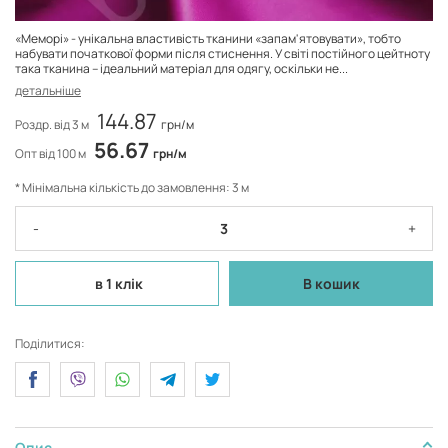
«Меморі» - унікальна властивість тканини «запам'ятовувати», тобто
набувати початкової форми після стиснення. У світі постійного цейтноту
така тканина – ідеальний матеріал для одягу, оскільки не...
детальніше
144.87
Роздр. від 3 м
грн/м
56.67
Опт від 100 м
грн/м
* Мінімальна кількість до замовлення: 3 м
-
+
в 1 клік
В кошик
Поділитися:
Опис