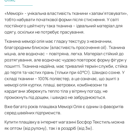
«Меморі» - унікальна властивість тканини «запам'ятовувати»,
тобто набувати початкової форми після стиснення. У світі
постійного цейтноту така тканина – ідеальний матеріал для
одягу, оскільки не потребує прасування.
Тканина меморі олія має гладку текстуру з незначним,
благородним блиском (властивість просочення oil). Тканина
міцна, але водночас – повітряна, легка. Матеріал стійкий до
розтягування, але водночас чудово повторює форму фігури у
пошитті. Тканина надійна, має тривалий термін служби, стійка
до тертя та частих прань (тільки при 40°С!).
Швидко сохне. У
складі тканини – 100% поліестер, а це означає, що зшиті з
меморі олія куртки, плащі, ветровки, комбінезони та
кардигани збережуть тепло тіла у вітряну погоду, не
промокнуть під дощем, і швидко не забруднюються.
Вже багато років плащівка Меморі Олія є одним із фаворитів
серед швейних підприємств.
Купити плащівку в інтернет магазині Босфор Текстиль можна
як оптом (від рулону), так і в роздріб (від 3м).