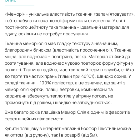
«Меморі» - унікальна властивість тканини «запам'ятовувати»,
тобто набувати початкової форми після стиснення. У світі
постійного цейтноту така тканина – ідеальний матеріал для
одягу, оскільки не потребує прасування.
Тканина меморі олія має гладку текстуру з незначним,
благородним блиском (властивість просочення oil). Тканина
міцна, але водночас – повітряна, легка. Матеріал стійкий до
розтягування, але водночас чудово повторює форму фігури у
пошитті. Тканина надійна, має тривалий термін служби, стійка
до тертя та частих прань (тільки при 40°С!).
Швидко сохне. У
складі тканини – 100% поліестер, а це означає, що зшиті з
меморі олія куртки, плащі, ветровки, комбінезони та
кардигани збережуть тепло тіла у вітряну погоду, не
промокнуть під дощем, і швидко не забруднюються.
Вже багато років плащівка Меморі Олія є одним із фаворитів
серед швейних підприємств.
Купити плащівку в інтернет магазині Босфор Текстиль можна
як оптом (від рулону), так і в роздріб (від 3м).