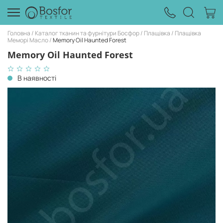
Головна
Каталог тканин та фурнітури Босфор
Плащівка
Плащівка
Меморі Масло
Memory Oil Haunted Forest
Memory Oil Haunted Forest
В наявності