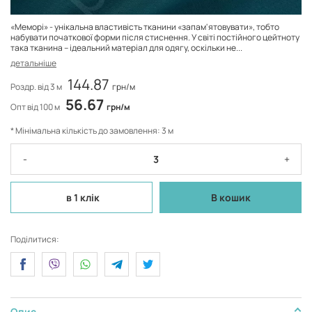
«Меморі» - унікальна властивість тканини «запам'ятовувати», тобто
набувати початкової форми після стиснення. У світі постійного цейтноту
така тканина – ідеальний матеріал для одягу, оскільки не...
детальніше
144.87
Роздр. від 3 м
грн/м
56.67
Опт від 100 м
грн/м
* Мінімальна кількість до замовлення: 3 м
-
+
в 1 клік
В кошик
Поділитися:
Опис