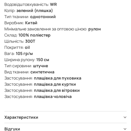
Водовідштовхуваність:
WR
Колір:
зелений (пляшка)
Тип тканини:
однотонний
Виробник:
Китай
Мінімальне замовлення за оптовою ціною:
рулон
Склад:
100% поліестер
Щільність:
300Т
Покриття:
oil
Вага:
105 гр/м
Ширина рулону:
150 см
Тип сировини:
штучне
Вид тканини:
синтетична
Застосування:
плащівка для пуховика
Застосування:
плащівка для куртки
Застосування:
плащівка для вітровки
Застосування:
плащівка чоловіча
Характеристики
Відгуки