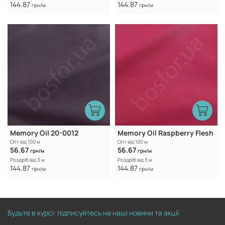
144.87
144.87
грн/м
грн/м
Memory Oil 20-0012
Memory Oil Raspberry Flesh
Опт від 100 м
Опт від 100 м
56.67
56.67
грн/м
грн/м
Роздріб від 3 м
Роздріб від 3 м
144.87
144.87
грн/м
грн/м
Будьте в курсі: підписуйтесь на наші новини та акції