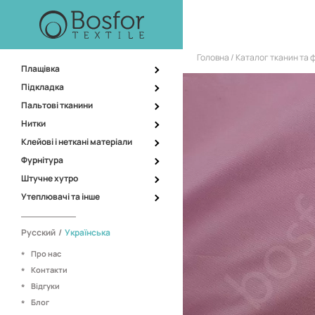
Головна
Каталог тканин та 
Плащівка
Підкладка
Пальтові тканини
Нитки
Клейові і неткані матеріали
Фурнітура
Штучне хутро
Утеплювачі та інше
Русский
/
Українська
Про нас
Контакти
Відгуки
Блог