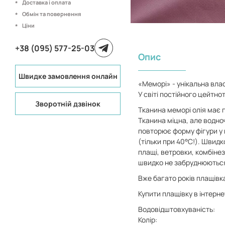
Доставка і оплата
Обмін та повернення
Ціни
+38 (095) 577-25-03
Опис
Швидке замовлення онлайн
«Меморі» - унікальна вла
У світі постійного цейтно
Зворотній дзвінок
Тканина меморі олія має 
Тканина міцна, але водно
повторює форму фігури у п
(тільки при 40°С!).
Швидко
плащі, ветровки, комбінез
швидко не забруднюютьс
Вже багато років плащівк
Купити плащівку в інтерне
Водовідштовхуваність:
Колір: