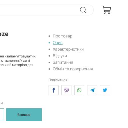
oze
Про товар
Опис
Характеристики
Відгуки
ини «запам'ятовувати»,
стиснення. У світі
Запитання
еальний матеріал для
Обмін та повернення
Поділитися:
 м
В кошик