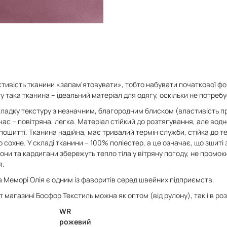
стивість тканини «запам'ятовувати», тобто набувати початкової фо
ту така тканина – ідеальний матеріал для одягу, оскільки не потреб
гладку текстуру з незначним, благородним блиском (властивість пр
час – повітряна, легка. Матеріал стійкий до розтягування, але вод
ошитті. Тканина надійна, має тривалий термін служби, стійка до т
 сохне. У складі тканини – 100% поліестер, а це означає, що зшиті з
они та кардигани збережуть тепло тіла у вітряну погоду, не промокн
я.
а Меморі Олія є одним із фаворитів серед швейних підприємств.
т магазині Босфор Текстиль можна як оптом (від рулону), так і в розд
WR
рожевий