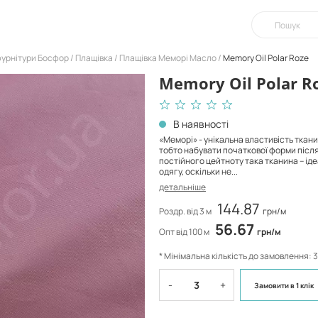
фурнітури Босфор
Плащівка
Плащівка Меморі Масло
Memory Oil Polar Roze
Memory Oil Polar R
В наявності
«Меморі» - унікальна властивість ткан
тобто набувати початкової форми після 
постійного цейтноту така тканина – ід
одягу, оскільки не...
детальніше
144.87
Роздр. від 3 м
грн/м
56.67
Опт від 100 м
грн/м
* Мінімальна кількість до замовлення: 3
-
+
Замовити
в 1 клік