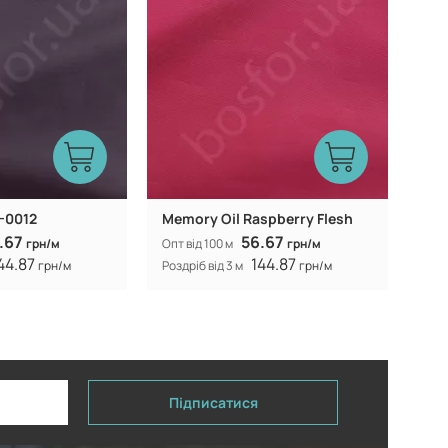
-0012
Memory Oil Raspberry Flesh
.67
56.67
грн/м
Опт від 100 м
грн/м
44.87
144.87
грн/м
Роздріб від 3 м
грн/м
Підписатися