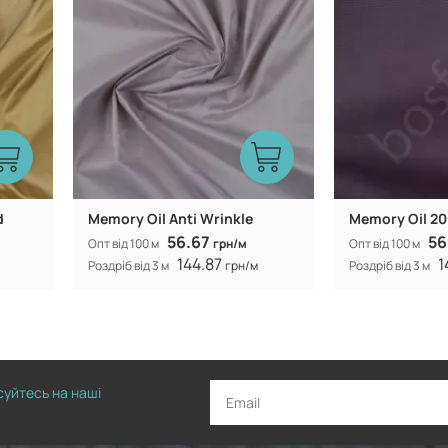
d
Memory Oil Anti Wrinkle
Memory Oil 20
56.67
56
Опт від 100 м
грн/м
Опт від 100 м
144.87
1
Роздріб від 3 м
грн/м
Роздріб від 3 м
исуйтесь на наші