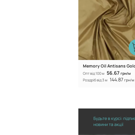
Memory Oil Antisans Gol
56.67
Опт від 100 м
грн/м
144.87
Роздріб від 3 м
грн/м
Будьте в курсі: підп
новини та акції