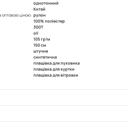
однотонний
Китай
а оптовою ціною:
рулон
100% поліестер
300Т
oil
105 гр/м
150 см
штучне
синтетична
плащівка для пуховика
плащівка для куртки
плащівка для вітровки