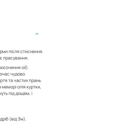
рми після стиснення.
ує прасування.
осочення oil).
ночас чудово
ертя та частих прань
 меморі олія куртки,
уть під дощем, і
ріб (від 3м).