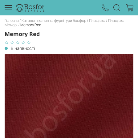
Головна
Каталог тканин та фурнітури Босфор
Плащівка
Плащівка
Меморі
Memory Red
Memory Red
В наявності