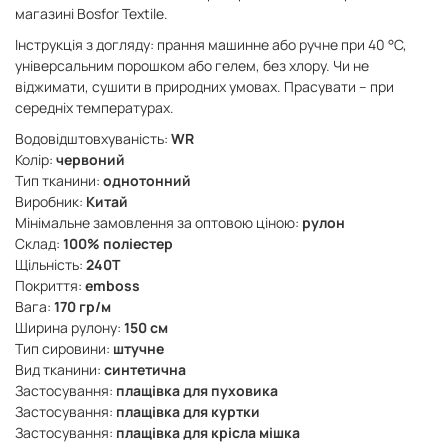
магазині Bosfor Textile.
Інструкція з догляду: прання машинне або ручне при 40 °C,
універсальним порошком або гелем, без хлору. Чи не
віджимати, сушити в природних умовах. Прасувати – при
середніх температурах.
Водовідштовхуваність:
WR
Колір:
червоний
Тип тканини:
однотонний
Виробник:
Китай
Мінімальне замовлення за оптовою ціною:
рулон
Склад:
100% поліестер
Щільність:
240Т
Покриття:
emboss
Вага:
170 гр/м
Ширина рулону:
150 см
Тип сировини:
штучне
Вид тканини:
синтетична
Застосування:
плащівка для пуховика
Застосування:
плащівка для куртки
Застосування:
плащівка для крісла мішка