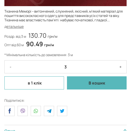
Тканина Меморі – витончений, слухняний, якісний, м'який матеріал для
пошиття висококласного одягу для представників усіх статей та віку.
Тканина має властивість пам'яті: набуває початкової, гладкої...
детальніше
130.70
Роздр. від 3 м
грн/м
90.49
Опт від 60 м
грн/м
* Мінімальна кількість до замовлення: 3 м
-
+
в 1 клік
В кошик
Поділитися:
Опис