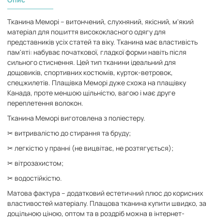
Тканина Меморі – витончений, слухняний, якісний, м'який
матеріал для пошиття висококласного одягу для
представників усіх статей та віку. Тканина має властивість
пам'яті: набуває початкової, гладкої форми навіть після
сильного стиснення. Цей тип тканини ідеальний для
дощовиків, спортивних костюмів, курток-ветровок,
спецжилетів. Плащівка Меморі дуже схожа на плащівку
Канада, проте меншою щільністю, вагою і має друге
переплетення волокон.
Тканина Меморі виготовлена ​​з поліестеру.
✂ витривалістю до стирання та бруду;
✂ легкістю у пранні (не вицвітає, не розтягується);
✂ вітрозахистом;
✂ водостійкістю.
Матова фактура – ​​додатковий естетичний плюс до корисних
властивостей матеріалу. Плащова тканина купити швидко, за
доцільною ціною, оптом та в роздріб можна в інтернет-