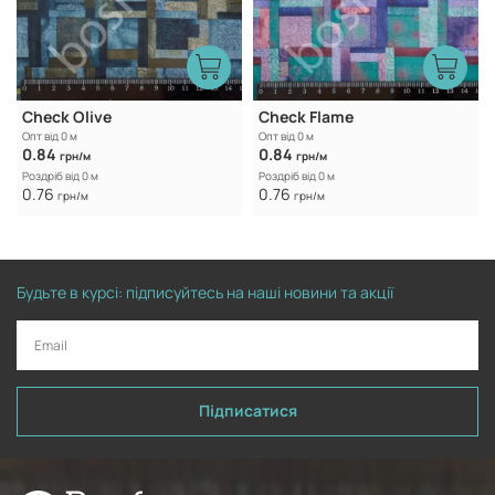
Check Olive
Check Flame
Опт від 0 м
Опт від 0 м
0.84
0.84
грн/м
грн/м
Роздріб від 0 м
Роздріб від 0 м
0.76
0.76
грн/м
грн/м
Будьте в курсі: підписуйтесь на наші новини та акції
Підписатися