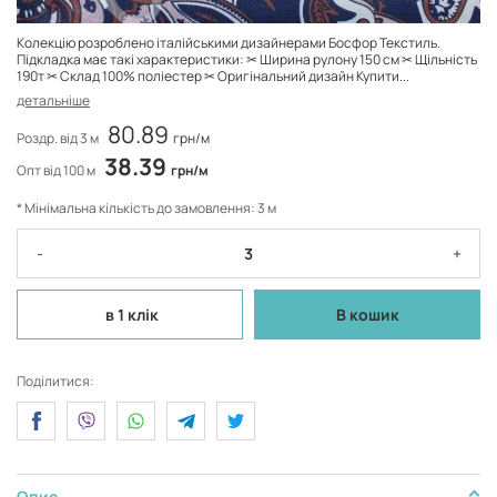
Колекцію розроблено італійськими дизайнерами Босфор Текстиль.
Підкладка має такі характеристики: ✂ Ширина рулону 150 см ✂ Щільність
190т ✂ Склад 100% поліестер ✂ Оригінальний дизайн Купити...
детальніше
80.89
Роздр. від 3 м
грн/м
38.39
Опт від 100 м
грн/м
* Мінімальна кількість до замовлення: 3 м
-
+
в 1 клік
В кошик
Поділитися:
Опис