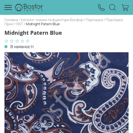
Головна
Каталог тканин та фурнітури Босфор
Підкладка
Підкладка
Принт 190Т
Midnight Patern Blue
Midnight Patern Blue
В наявності