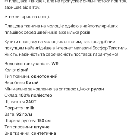
✂ плащівка «дихає», але не пропускає сильні потоки повітря,
захищає від вітру;
✂ не вигоряє на сонці.
Плащова тканина на молоці є однією з найпопулярніших
плащівок серед швейників вже кілька років.
Купити плащівку на молоці як оптовим, так і роздрібним
покупцям найвигідніше в інтернет магазині Босфор Текстиль.
Якість, надійність та своєчасність поставок гарантуємо!
Водовідштовхуваність:
WR
Колір:
сірий
Тип тканини:
однотонний
Виробник:
Китай
Мінімальне замовлення за оптовою ціною:
рулон
Склад:
100% поліестер
Щільність:
240Т
Покриття:
milk
Вага:
92 гр/м
Ширина рулону:
150 см
Тип сировини:
штучне
Вид тканини:
синтетична