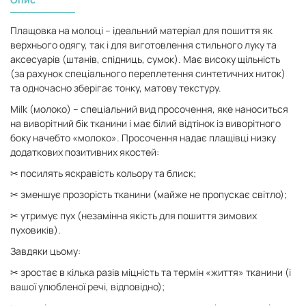
Плащовка на молоці – ідеальний матеріал для пошиття як
верхнього одягу, так і для виготовлення стильного луку та
аксесуарів (штанів, спідниць, сумок). Має високу щільність
(за рахунок спеціального переплетення синтетичних ниток)
та одночасно зберігає тонку, матову текстуру.
Milk (молоко) – спеціальний вид просочення, яке наноситься
на виворітний бік тканини і має білий відтінок із виворітного
боку начебто «молоко». Просочення надає плащівці низку
додаткових позитивних якостей:
✂ посилять яскравість кольору та блиск;
✂ зменшує прозорість тканини (майже не пропускає світло);
✂ утримує пух (незамінна якість для пошиття зимових
пуховиків).
Завдяки цьому:
✂ зростає в кілька разів міцність та термін «життя» тканини (і
вашої улюбленої речі, відповідно);