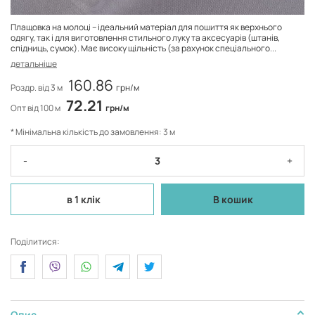
Плащовка на молоці – ідеальний матеріал для пошиття як верхнього
одягу, так і для виготовлення стильного луку та аксесуарів (штанів,
спідниць, сумок). Має високу щільність (за рахунок спеціального...
детальніше
160.86
Роздр. від 3 м
грн/м
72.21
Опт від 100 м
грн/м
* Мінімальна кількість до замовлення: 3 м
-
+
в 1 клік
В кошик
Поділитися:
Опис