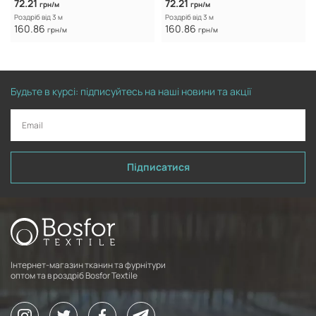
72.21
72.21
грн/м
грн/м
Роздріб від 3 м
Роздріб від 3 м
160.86
160.86
грн/м
грн/м
Будьте в курсі: підписуйтесь на наші новини та акції
Підписатися
Інтернет-магазин тканин та фурнітури
оптом та в роздріб Bosfor Textile