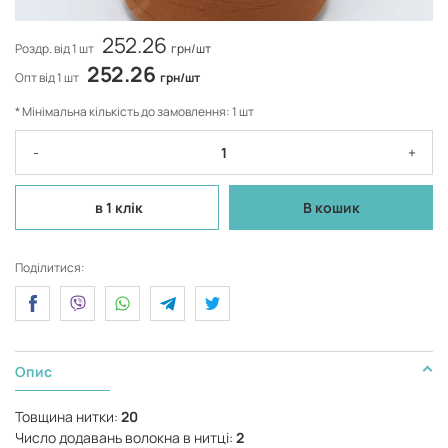
252.26
Роздр. від 1 шт
грн/шт
252.26
Опт від 1 шт
грн/шт
* Мінімальна кількість до замовлення: 1 шт
-
+
в 1 клік
В кошик
Поділитися:
Опис
Товщина нитки:
20
Число додавань волокна в нитці:
2