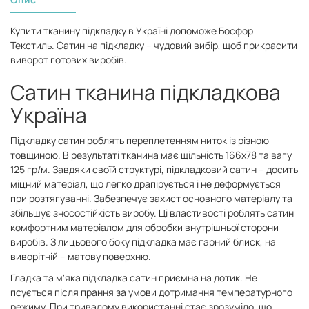
Купити тканину підкладку в Україні допоможе Босфор
Текстиль. Сатин на підкладку – чудовий вибір, щоб прикрасити
виворот готових виробів.
Сатин тканина підкладкова
Україна
Підкладку сатин роблять переплетенням ниток із різною
товщиною. В результаті тканина має щільність 166х78 та вагу
125 гр/м. Завдяки своїй структурі, підкладковий сатин – досить
міцний матеріал, що легко драпірується і не деформується
при розтягуванні. Забезпечує захист основного матеріалу та
збільшує зносостійкість виробу. Ці властивості роблять сатин
комфортним матеріалом для обробки внутрішньої сторони
виробів. З лицьового боку підкладка має гарний блиск, на
виворітній – матову поверхню.
Гладка та м'яка підкладка сатин приємна на дотик. Не
псується після прання за умови дотримання температурного
режиму. При тривалому використанні стає зрозуміло, що