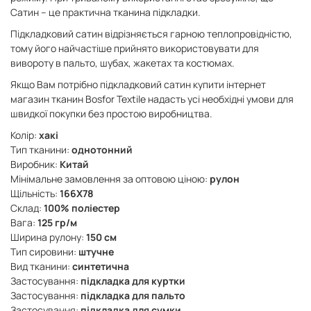
Сатин – це практична тканина підкладки.
Підкладковий сатин відрізняється гарною теплопровідністю,
тому його найчастіше прийнято використовувати для
вивороту в пальто, шубах, жакетах та костюмах.
Якщо Вам потрібно підкладковий сатин купити інтернет
магазин тканин Bosfor Textile надасть усі необхідні умови для
швидкої покупки без простою виробництва.
Колір:
хакі
Тип тканини:
однотонний
Виробник:
Китай
Мінімальне замовлення за оптовою ціною:
рулон
Щільність:
166X78
Склад:
100% поліестер
Вага:
125 гр/м
Ширина рулону:
150 см
Тип сировини:
штучне
Вид тканини:
синтетична
Застосування:
підкладка для куртки
Застосування:
підкладка для пальто
Застосування:
підкладка для сумки