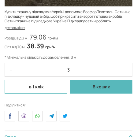
Купити тканину підкладку в Україні допоможе Босфор Текстиль. Сатин на
підкладку – чудовий вибір, щоб прикрасити виворот готових виробів.
Сатин тканина підкладкова Україна Підкладку сатин роблять...
детальніше
79.06
Роздр. від 3 м
грн/м
38.39
Опт від 70 м
грн/м
* Мінімальна кількість до замовлення: 3 м
-
+
в 1 клік
В кошик
Поділитися:
Опис