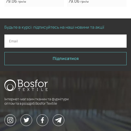
79.06
79.06
грн/м
грн/м
Будьте в курсі: підписуйтесь на наші новини та акції
Підписатися
Інтернет-магазин тканин та фурнітури
оптом та в роздріб Bosfor Textile