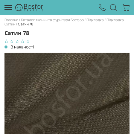
Головна
Каталог тканин та фурнітури Босфор
Підкладка
Підкладка
Caтин
Caтин 78
Caтин 78
В наявності