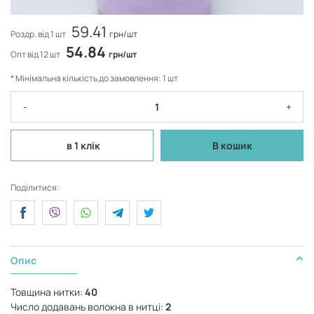
59.41
Роздр. від 1 шт
грн/шт
54.84
Опт від 12 шт
грн/шт
* Мінімальна кількість до замовлення: 1 шт
-
+
в 1 клік
В кошик
Поділитися:
Опис
Товщина нитки:
40
Число додавань волокна в нитці:
2