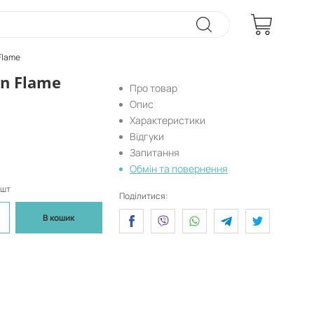
Flame
n Flame
Про товар
Опис
Характеристики
Відгуки
Запитання
Обмін та повернення
 шт
Поділитися:
В кошик