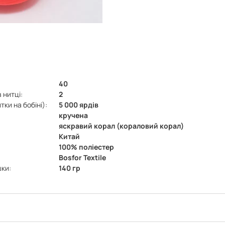
40
 нитці:
2
ки на бобіні):
5 000 ярдів
кручена
яскравий корал (кораловий корал)
Китай
100% поліестер
Bosfor Textile
шки:
140 гр