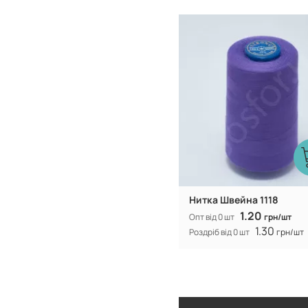
Туреччина
Виробник:
Нитка Швейна 1118
1.20
Опт від 0 шт
грн/шт
1.30
Роздріб від 0 шт
грн/шт