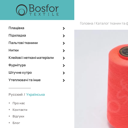
Головна
Каталог тканин та 
Плащівка
Підкладка
Пальтові тканини
Нитки
Клейові і неткані матеріали
Фурнітура
Штучне хутро
Утеплювачі та інше
Русский
/
Українська
Про нас
Контакти
Відгуки
Блог