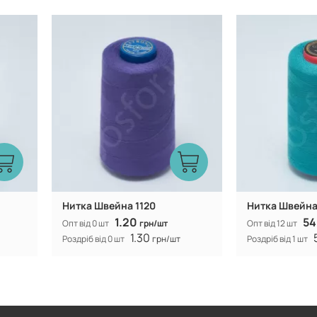
Туреччина
Виробник:
Виробник:
Нитка Швейна 1120
Нитка Швейна 
1.20
54
Опт від 0 шт
грн/шт
Опт від 12 шт
1.30
Роздріб від 0 шт
грн/шт
Роздріб від 1 шт