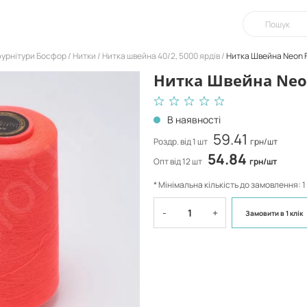
фурнітури Босфор
Нитки
Нитка швейна 40/2, 5000 ярдів
Нитка Швейна Neon 
Нитка Швейна Neo
В наявності
59.41
Роздр. від 1 шт
грн/шт
54.84
Опт від 12 шт
грн/шт
* Мінімальна кількість до замовлення: 1
-
+
Замовити
в 1 клік