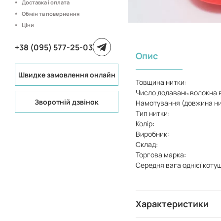
Доставка і оплата
Обмін та повернення
Ціни
+38 (095) 577-25-03
Опис
Швидке замовлення онлайн
Товщина нитки:
Число додавань волокна в
Зворотній дзвінок
Намотування (довжина нит
Тип нитки:
Колір:
Виробник:
Склад:
Торгова марка:
Середня вага однієї коту
Характеристики