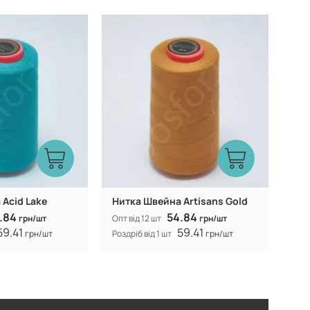
Китай
Китай
Виробник:
Acid Lake
Нитка Швейна Artisans Gold
.84
54.84
грн/шт
Опт від 12 шт
грн/шт
59.41
59.41
грн/шт
Роздріб від 1 шт
грн/шт