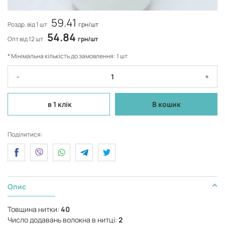
59.41
Роздр. від 1 шт
грн/шт
54.84
Опт від 12 шт
грн/шт
* Мінімальна кількість до замовлення: 1 шт
-
+
в 1 клік
В кошик
Поділитися:
Опис
Товщина нитки:
40
Число додавань волокна в нитці:
2