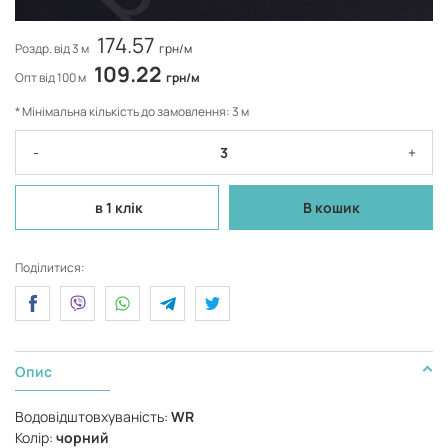
174.57
Роздр. від 3 м
грн/м
109.22
Опт від 100 м
грн/м
* Мінімальна кількість до замовлення: 3 м
-
+
в 1 клік
В кошик
Поділитися:
Опис
Водовідштовхуваність:
WR
Колір:
чорний