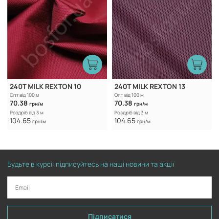
240T MILK REXTON 10
240T MILK REXTON 13
Опт від 100 м
Опт від 100 м
70.38
70.38
грн/м
грн/м
Роздріб від 3 м
Роздріб від 3 м
104.65
104.65
грн/м
грн/м
Будьте в курсі: підписуйтесь на наші новини та акції
Підписатися