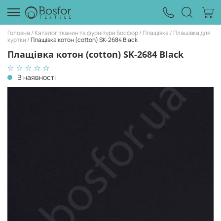
Головна
Каталог тканин та фурнітури Босфор
Плащівка
Плащівка для
куртки
Плащівка котон (cotton) SK-2684 Black
Плащівка котон (cotton) SK-2684 Black
В наявності