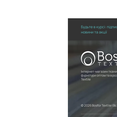
Будьте в курсі: підп
новини та акції
Інтернет-магазин ткани
фурнітури оптом та в роз
Textile
© 2026 Bosfor Textile | В