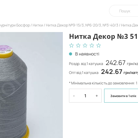
фурнітури Босфор
Нитки
Нитка Декор №9-15/3, №6-20/3, №3-40/3
Нитка Де
Нитка Декор №3 51
В наявності
242.67
Роздр. від 1 катушка
грн/к
242.67
Опт від 1 катушка
грн/кат
* Мінімальна кількість до замовлення: 
-
+
Замовити
в 1 клік