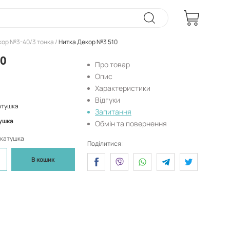
кор №3-40/3 тонка
Нитка Декор №3 510
0
Про товар
Опис
Характеристики
Відгуки
атушка
Запитання
ушка
Обмін та повернення
1 катушка
Поділитися:
В кошик