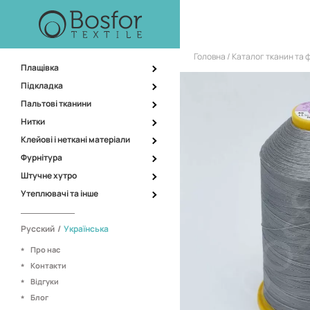
Головна
Каталог тканин та 
Плащівка
Підкладка
Пальтові тканини
Нитки
Клейові і неткані матеріали
Фурнітура
Штучне хутро
Утеплювачі та інше
Русский
/
Українська
Про нас
Контакти
Відгуки
Блог