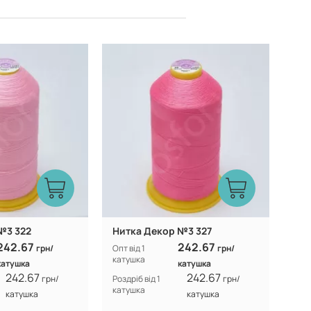
Туреччина
Туреччина
Виробник:
№3 322
Нитка Декор №3 327
242.67
242.67
грн/
Опт від 1
грн/
катушка
катушка
катушка
242.67
242.67
грн/
Роздріб від 1
грн/
катушка
катушка
катушка