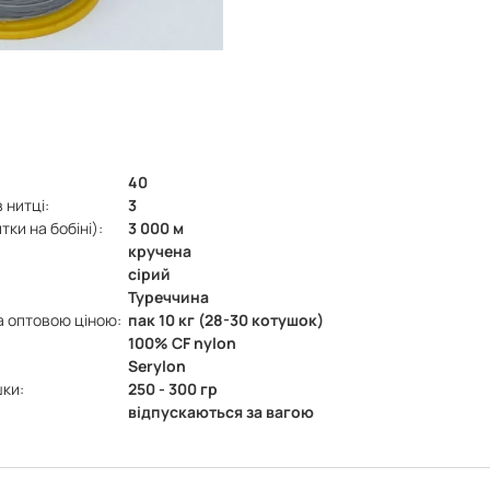
40
 нитці:
3
ки на бобіні):
3 000 м
кручена
сірий
Туреччина
а оптовою ціною:
пак 10 кг (28-30 котушок)
100% CF nylon
Serylon
шки:
250 - 300 гр
відпускаються за вагою