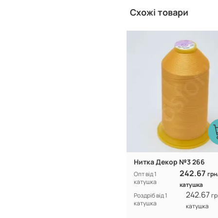
Схожі товари
Туреччина
Виробник:
Нитка Декор №3 266
242.67
Опт від 1
грн
катушка
катушка
242.67
Роздріб від 1
гр
катушка
катушка