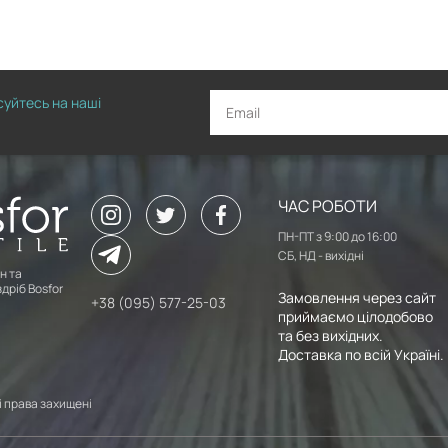
исуйтесь на наші
ЧАС РОБОТИ
ПН-ПТ з 9:00 до 16:00
СБ, НД - вихідні
н та
дріб Bosfor
Замовлення через сайт
+38 (095) 577-25-03
приймаємо цілодобово
та без вихідних.
Доставка по всій Україні.
сі права захищені