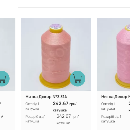
Туреччина
Виробник:
Виробник:
Нитка Декор №3 314
Нитка Декор 
242.67
/
Опт від 1
грн/
Опт від 1
катушка
катушка
катушка
242.67
н/
Роздріб від 1
грн/
Роздріб від 1
катушка
катушка
катушка