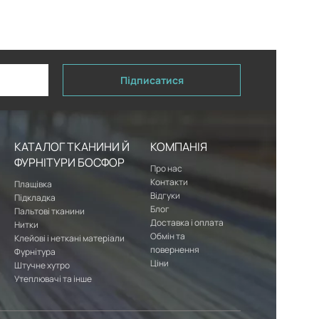
Підписатися
КАТАЛОГ ТКАНИНИ Й
КОМПАНІЯ
ФУРНІТУРИ БОСФОР
Про нас
Контакти
Плащівка
Відгуки
Підкладка
Блог
Пальтові тканини
Доставка і оплата
Нитки
Обмін та
Клейові і неткані матеріали
повернення
Фурнітура
Ціни
Штучне хутро
Утеплювачі та інше