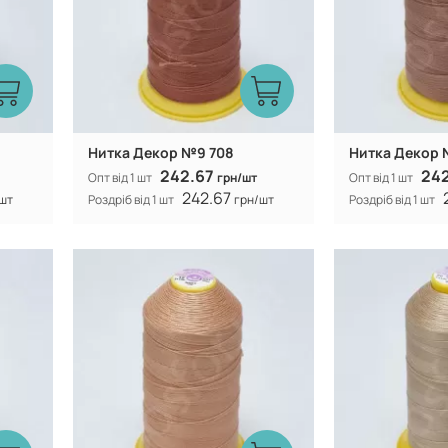
Нитка Декор №9 708
Нитка Декор 
242.67
24
Опт від 1 шт
грн/шт
Опт від 1 шт
242.67
шт
Роздріб від 1 шт
грн/шт
Роздріб від 1 шт
Туреччина
Виробник:
Виробник:
n
100% CF nylon
Склад:
Склад: