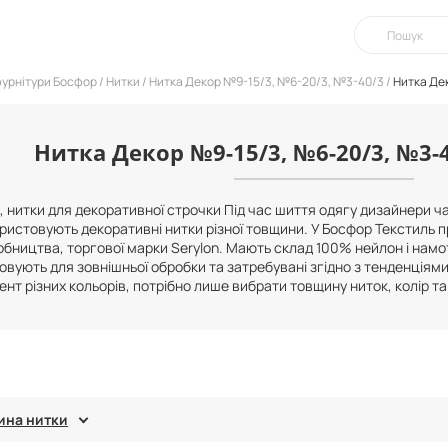
фурнітури Босфор
Нитки
Нитка Декор №9-15/3, №6-20/3, №3-40/3
Нитка Де
Нитка Декор №9-15/3, №6-20/3, №3-4
, нитки для декоративної строчки Під час шиття одягу дизайнери ч
ристовують декоративні нитки різної товщини. У Босфор Текстиль про
бництва, торгової марки Serylon. Мають склад 100% нейлон і намот
овують для зовнішньої обробки та затребувані згідно з тенденціям
нт різних кольорів, потрібно лише вибрати товщину ниток, колір т
ина нитки