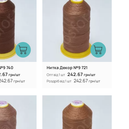
100% CF nylon
100% CF nylon
Склад:
№9 740
Нитка Декор №9 721
2.67
242.67
грн/шт
Опт від 1 шт
грн/шт
242.67
242.67
грн/шт
Роздріб від 1 шт
грн/шт
Туреччина
Туреччина
Виробник:
100% CF nylon
100% CF nylon
Склад: