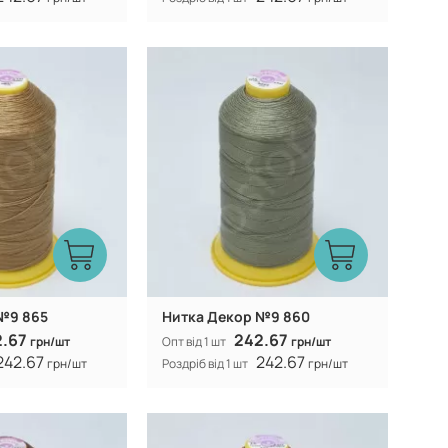
Туреччина
Туреччина
Виробник:
100% CF nylon
100% CF nylon
Склад:
№9 865
Нитка Декор №9 860
2.67
242.67
грн/шт
Опт від 1 шт
грн/шт
242.67
242.67
грн/шт
Роздріб від 1 шт
грн/шт
Туреччина
Туреччина
Виробник: