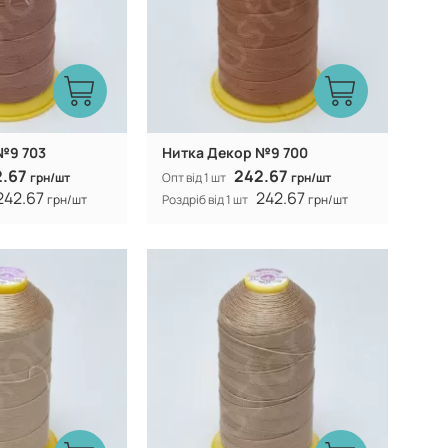
№9 703
Нитка Декор №9 700
2.67
242.67
грн/шт
Опт від 1 шт
грн/шт
242.67
242.67
грн/шт
Роздріб від 1 шт
грн/шт
Туреччина
Туреччина
Виробник:
100% CF nylon
100% CF nylon
Склад: