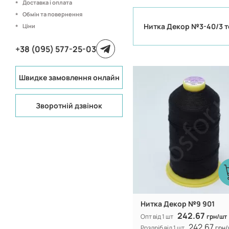
Доставка і оплата
Обмін та повернення
Нитка Декор №3-40/3 
Ціни
+38 (095) 577-25-03
Швидке замовлення онлайн
Туреччина
Виробник:
100% CF nylo
Склад:
Зворотній дзвінок
Нитка Декор №9 901
242.67
Опт від 1 шт
грн/шт
242.67
Роздріб від 1 шт
грн/