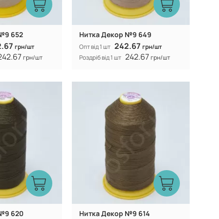
№9 652
Нитка Декор №9 649
2.67
242.67
грн/шт
Опт від 1 шт
грн/шт
242.67
242.67
грн/шт
Роздріб від 1 шт
грн/шт
Туреччина
Туреччина
Виробник:
100% CF nylon
100% CF nylon
Склад:
№9 620
Нитка Декор №9 614