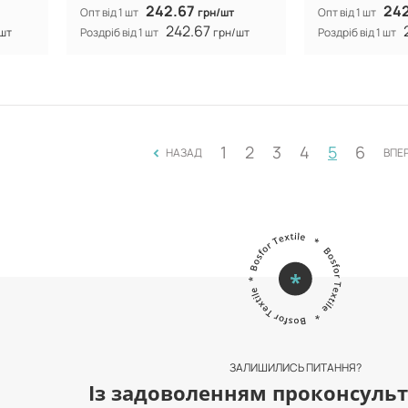
242.67
24
Опт від 1 шт
грн/шт
Опт від 1 шт
242.67
шт
Роздріб від 1 шт
грн/шт
Роздріб від 1 шт
<
1
2
3
4
5
6
НАЗАД
ВПЕ
ЗАЛИШИЛИСЬ ПИТАННЯ?
Із задоволенням проконсульт