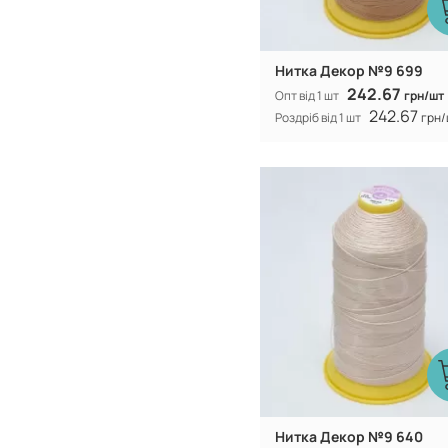
Нитка Декор №9 699
242.67
Опт від 1 шт
грн/шт
242.67
Роздріб від 1 шт
грн/
Туреччина
Виробник:
100% CF nylo
Склад:
Нитка Декор №9 640