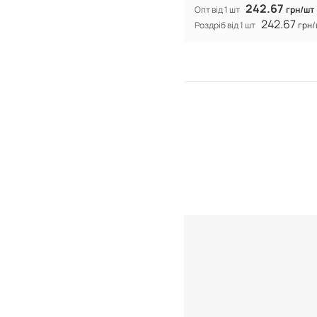
242.67
Опт від 1 шт
грн/шт
242.67
Роздріб від 1 шт
грн/