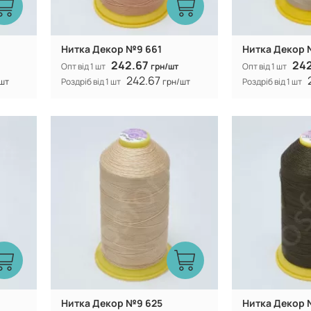
Нитка Декор №9 661
Нитка Декор 
242.67
24
Опт від 1 шт
грн/шт
Опт від 1 шт
242.67
шт
Роздріб від 1 шт
грн/шт
Роздріб від 1 шт
Туреччина
Виробник:
Виробник:
n
100% CF nylon
Склад:
Склад:
Нитка Декор №9 625
Нитка Декор 