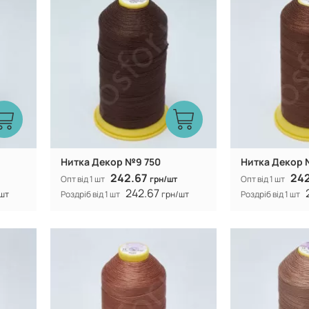
n
100% CF nylon
Склад:
Склад:
Нитка Декор №9 750
Нитка Декор 
242.67
24
Опт від 1 шт
грн/шт
Опт від 1 шт
242.67
шт
Роздріб від 1 шт
грн/шт
Роздріб від 1 шт
Туреччина
Виробник:
Виробник:
n
100% CF nylon
Склад:
Склад: