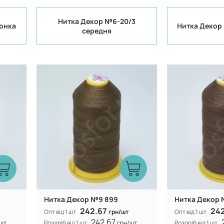
Нитка Декор №6-20/3
тонка
Нитка Декор 
середня
Туреччина
Виробник:
Виробник:
n
100% CF nylon
Склад:
Склад:
Нитка Декор №9 899
Нитка Декор 
242.67
24
Опт від 1 шт
грн/шт
Опт від 1 шт
242.67
шт
Роздріб від 1 шт
грн/шт
Роздріб від 1 шт