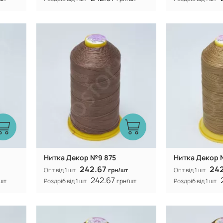
Туреччина
Виробник:
Виробник:
n
100% CF nylon
Склад:
Склад:
Нитка Декор №9 875
Нитка Декор 
242.67
24
Опт від 1 шт
грн/шт
Опт від 1 шт
242.67
шт
Роздріб від 1 шт
грн/шт
Роздріб від 1 шт
Туреччина
Виробник:
Виробник: