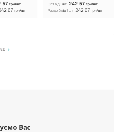
2.67
242.67
грн/шт
Опт від 1 шт
грн/шт
242.67
242.67
грн/шт
Роздріб від 1 шт
грн/шт
>
РЕД
уємо Вас