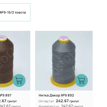
№9-15/3 товста
Туреччина
Туреччина
Виробник:
100% CF nylon
100% CF nylon
Склад:
№9 897
Нитка Декор №9 892
2.67
242.67
грн/шт
Опт від 1 шт
грн/шт
242.67
242.67
грн/шт
Роздріб від 1 шт
грн/шт