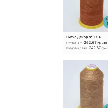
Нитка Декор №9 714
242.67
Опт від 1 шт
грн/шт
242.67
Роздріб від 1 шт
грн/
Туреччина
Виробник:
100% CF nylo
Склад: