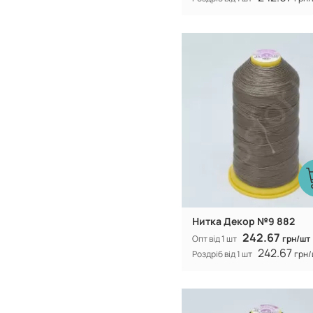
Туреччина
Виробник:
100% CF nylo
Склад:
Нитка Декор №9 882
242.67
Опт від 1 шт
грн/шт
242.67
Роздріб від 1 шт
грн/
Туреччина
Виробник: