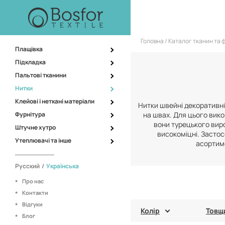
Головна
Каталог тканин та 
Плащівка
Підкладка
Пальтові тканини
Нитки
Клейові і неткані матеріали
Нитки швейні декоративні
Фурнітура
на швах. Для цього вико
вони турецького виро
Штучне хутро
високоміцні. Застос
Утеплювачі та інше
асортиме
Русский
/
Українська
Про нас
Контакти
Відгуки
Колір
Товщ
Блог