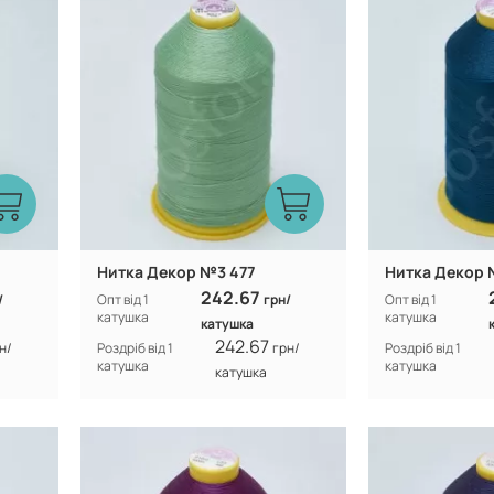
n
100% CF nylon
Склад:
Склад:
Нитка Декор №3 477
Нитка Декор 
242.67
/
Опт від 1
грн/
Опт від 1
катушка
катушка
катушка
242.67
н/
Роздріб від 1
грн/
Роздріб від 1
катушка
катушка
катушка
Туреччина
Виробник:
Виробник:
n
100% CF nylon
Склад:
Склад: