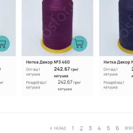
Нитка Декор №3 460
Нитка Декор 
242.67
/
Опт від 1
грн/
Опт від 1
катушка
катушка
катушка
242.67
н/
Роздріб від 1
грн/
Роздріб від 1
катушка
катушка
катушка
<
1
2
3
4
5
6
НАЗАД
ВПЕ