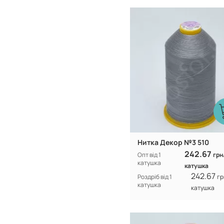
Туреччина
Виробник:
100% CF nylo
Склад:
Нитка Декор №3 510
242.67
Опт від 1
грн
катушка
катушка
242.67
Роздріб від 1
гр
катушка
катушка
Туреччина
Виробник: