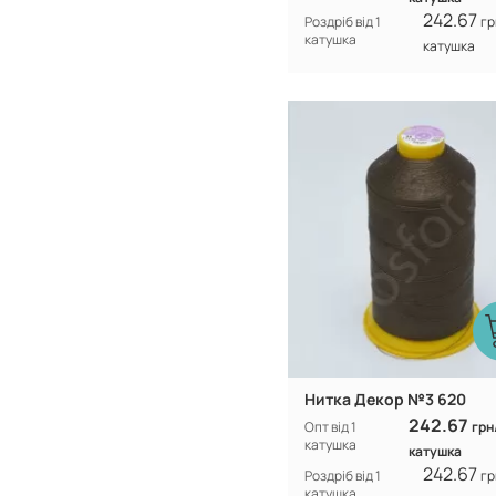
242.67
Роздріб від 1
гр
катушка
катушка
Туреччина
Виробник:
100% CF nylo
Склад:
Нитка Декор №3 620
242.67
Опт від 1
грн
катушка
катушка
242.67
Роздріб від 1
гр
катушка