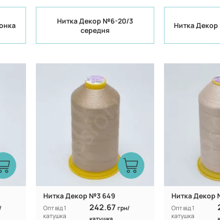
Нитка Декор №6-20/3
тонка
Нитка Декор 
середня
Туреччина
Виробник:
Виробник:
n
100% CF nylon
Склад:
Склад:
Нитка Декор №3 649
Нитка Декор 
242.67
/
Опт від 1
грн/
Опт від 1
катушка
катушка
катушка