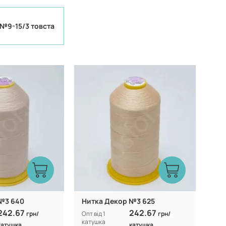
№9-15/3 товста
Туреччина
Туреччина
Виробник:
100% CF nylon
100% CF nylon
Склад:
№3 640
Нитка Декор №3 625
242.67
242.67
грн/
Опт від 1
грн/
катушка
катушка
катушка