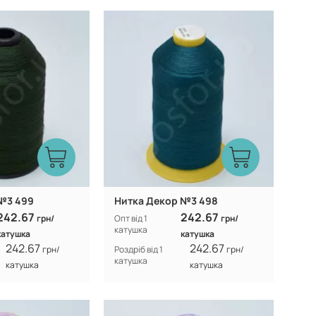
Туреччина
Туреччина
Виробник:
100% CF nylon
100% CF nylon
Склад:
№3 499
Нитка Декор №3 498
242.67
242.67
грн/
Опт від 1
грн/
катушка
катушка
катушка
242.67
242.67
грн/
Роздріб від 1
грн/
катушка
катушка
катушка
Туреччина
Туреччина
Виробник: