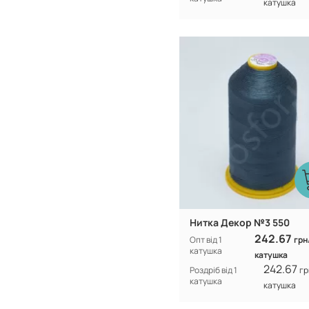
катушка
Туреччина
Виробник:
100% CF nylo
Склад:
Нитка Декор №3 550
242.67
Опт від 1
грн
катушка
катушка
242.67
Роздріб від 1
гр
катушка
катушка