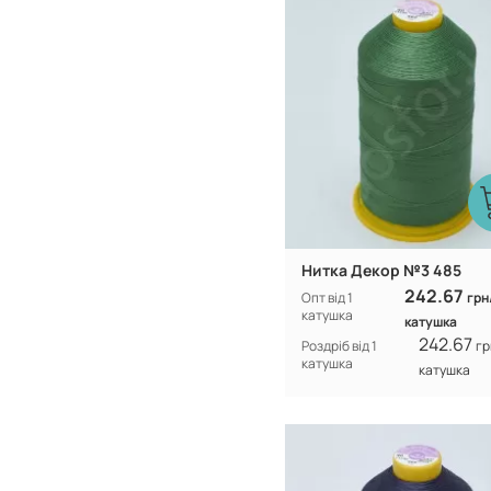
100% CF nylo
Склад:
Нитка Декор №3 485
242.67
Опт від 1
грн
катушка
катушка
242.67
Роздріб від 1
гр
катушка
катушка
Туреччина
Виробник:
100% CF nylo
Склад: