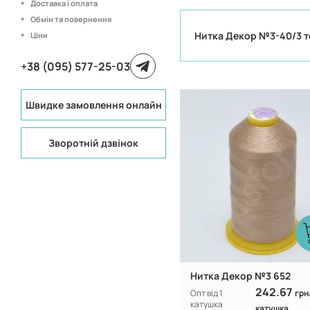
Доставка і оплата
Обмін та повернення
Нитка Декор №3-40/3 
Ціни
+38 (095) 577-25-03
Швидке замовлення онлайн
Туреччина
Виробник:
100% CF nylo
Склад:
Зворотній дзвінок
Нитка Декор №3 652
242.67
Опт від 1
грн
катушка
катушка