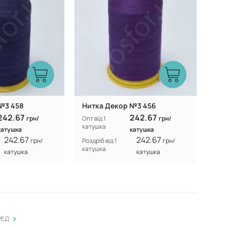
№3 458
Нитка Декор №3 456
242.67
242.67
грн/
Опт від 1
грн/
катушка
катушка
катушка
242.67
242.67
грн/
Роздріб від 1
грн/
катушка
катушка
катушка
>
РЕД