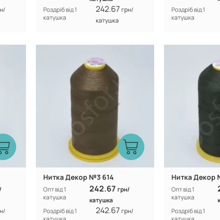
242.67
н/
Роздріб від 1
грн/
Роздріб від 1
катушка
катушка
катушка
Туреччина
Виробник:
Виробник:
n
100% CF nylon
Склад:
Склад:
Нитка Декор №3 614
Нитка Декор 
242.67
/
Опт від 1
грн/
Опт від 1
катушка
катушка
катушка
242.67
н/
Роздріб від 1
грн/
Роздріб від 1
катушка
катушка