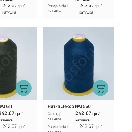
242.67
242.67
грн/
Роздріб від 1
грн/
катушка
катушка
катушка
Туреччина
Туреччина
Виробник:
100% CF nylon
100% CF nylon
Склад:
№3 611
Нитка Декор №3 560
242.67
242.67
грн/
Опт від 1
грн/
катушка
катушка
катушка
242.67
242.67
грн/
Роздріб від 1
грн/
катушка