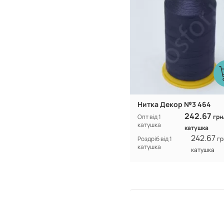
Нитка Декор №3 464
242.67
Опт від 1
грн
катушка
катушка
242.67
Роздріб від 1
гр
катушка
катушка