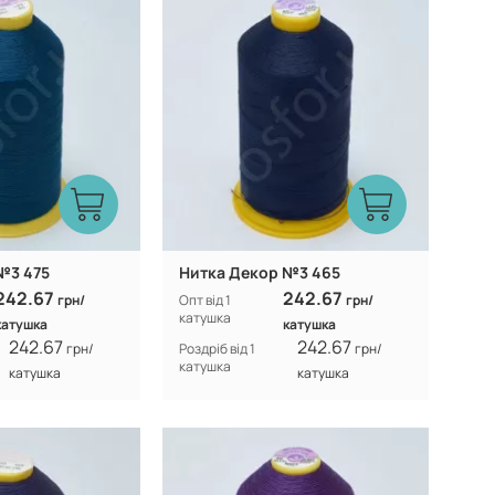
100% CF nylon
100% CF nylon
Склад:
№3 475
Нитка Декор №3 465
242.67
242.67
грн/
Опт від 1
грн/
катушка
катушка
катушка
242.67
242.67
грн/
Роздріб від 1
грн/
катушка
катушка
катушка
Туреччина
Туреччина
Виробник:
100% CF nylon
100% CF nylon
Склад: