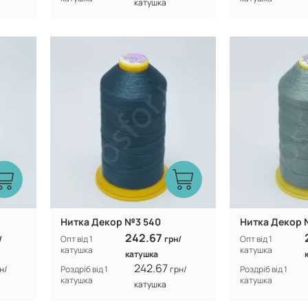
катушка
Туреччина
Виробник:
Виробник:
n
100% CF nylon
Склад:
Склад:
Нитка Декор №3 540
Нитка Декор 
242.67
/
Опт від 1
грн/
Опт від 1
катушка
катушка
катушка
242.67
н/
Роздріб від 1
грн/
Роздріб від 1
катушка
катушка
катушка