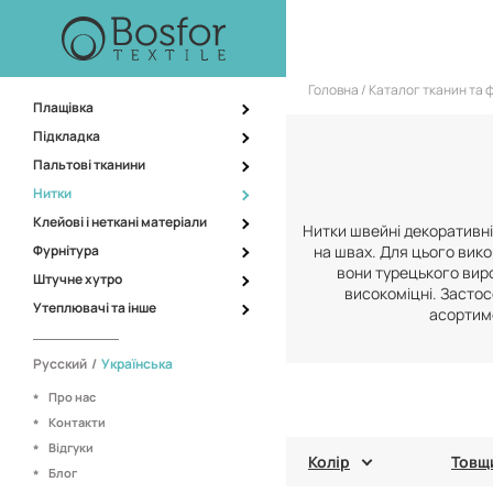
Головна
Каталог тканин та 
Плащівка
Підкладка
Пальтові тканини
Нитки
Клейові і неткані матеріали
Нитки швейні декоративні
Фурнітура
на швах. Для цього вико
вони турецького виро
Штучне хутро
високоміцні. Застос
Утеплювачі та інше
асортиме
Русский
/
Українська
Про нас
Контакти
Відгуки
Колір
Товщ
Блог