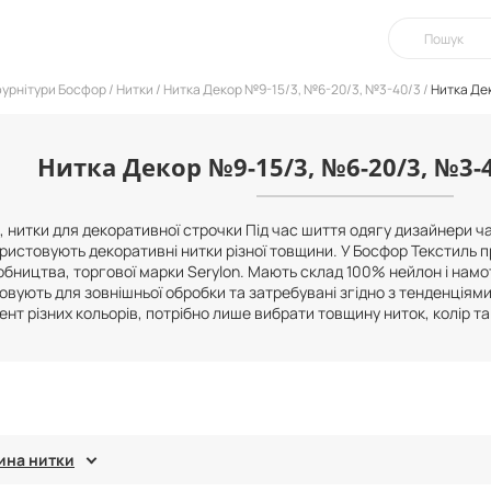
фурнітури Босфор
Нитки
Нитка Декор №9-15/3, №6-20/3, №3-40/3
Нитка Де
Нитка Декор №9-15/3, №6-20/3, №3-4
, нитки для декоративної строчки Під час шиття одягу дизайнери ч
ристовують декоративні нитки різної товщини. У Босфор Текстиль про
бництва, торгової марки Serylon. Мають склад 100% нейлон і намот
овують для зовнішньої обробки та затребувані згідно з тенденціям
нт різних кольорів, потрібно лише вибрати товщину ниток, колір т
ина нитки