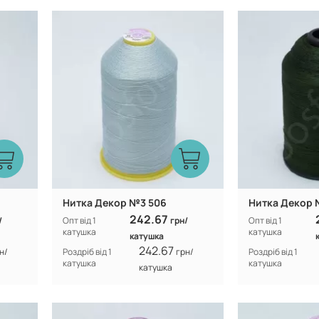
Туреччина
Виробник:
Виробник:
n
100% CF nylon
Склад:
Склад:
Нитка Декор №3 506
Нитка Декор 
242.67
/
Опт від 1
грн/
Опт від 1
катушка
катушка
катушка
242.67
н/
Роздріб від 1
грн/
Роздріб від 1
катушка
катушка
катушка
Туреччина
Виробник:
Виробник: