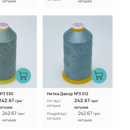
катушка
катушка
Туреччина
Туреччина
Виробник:
100% CF nylon
100% CF nylon
Склад:
№3 530
Нитка Декор №3 512
242.67
242.67
грн/
Опт від 1
грн/
катушка
катушка
катушка
242.67
242.67
грн/
Роздріб від 1
грн/
катушка
катушка
катушка