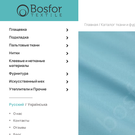
Главная
Каталог ткани и ф
Плащевка
Подкладка
Пальтовые ткани
Нитки
Клеевые и нетканые
материалы
Фурнитура
Искусственный мех
Утеплители и Прочие
Русский
/
Українська
О нас
Контакты
Отзывы
Блог