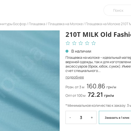
урнитуры Босфор
Плащевка
Плащевка на Молоке
Плащевка на Молоке 210T M
210T MILK Old Fashi
В наличии
Плащевка на молоке – идеальный мате
верхней одежды, так и для изготовлени
аксессуаров (брюк, юбок, сумок). Имее
счет специального...
подробнее
160.86
Розн. от 3 м
грн/м
72.21
Опт от 100 м
грн/м
* Минимальное количество к заказу: 3 
-
+
Заказать
в 1 клик