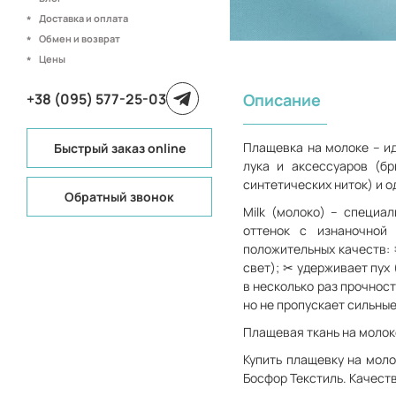
Доставка и оплата
Обмен и возврат
Цены
+38 (095) 577-25-03
Описание
Плащевка на молоке – ид
Быстрый заказ online
лука и аксессуаров (бр
синтетических ниток) и 
Обратный звонок
Milk (молоко) – специа
оттенок с изнаночной
положительных качеств: 
свет); ✂ удерживает пух
в несколько раз прочнос
но не пропускает сильные
Плащевая ткань на молок
Купить плащевку на моло
Босфор Текстиль. Качест