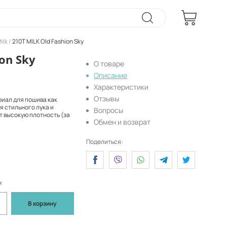
ilk
210T MILK Old Fashion Sky
on Sky
О товаре
Описание
Характеристики
Отзывы
риал для пошива как
я стильного лука и
Вопросы
т высокую плотность (за
Обмен и возврат
Поделиться:
м
В корзину