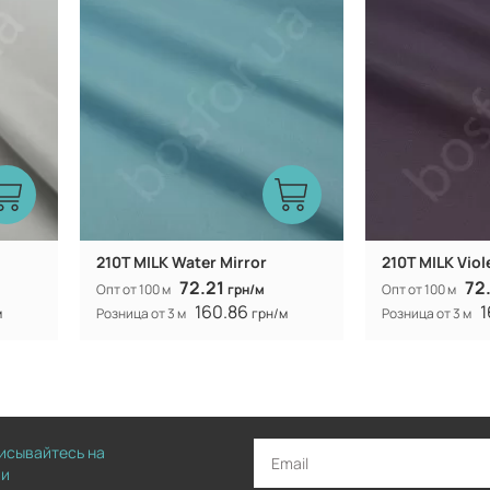
210T MILK Water Mirror
210T MILK Viol
72.21
72
Опт от 100 м
грн/м
Опт от 100 м
160.86
1
м
Розница от 3 м
грн/м
Розница от 3 м
писывайтесь на
ии