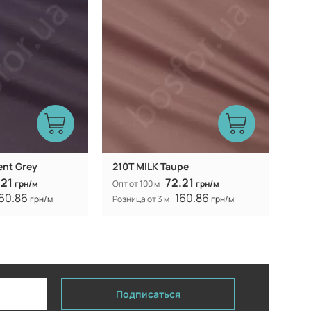
ent Grey
210T MILK Taupe
.21
72.21
грн/м
Опт от 100 м
грн/м
60.86
160.86
грн/м
Розница от 3 м
грн/м
Подписаться