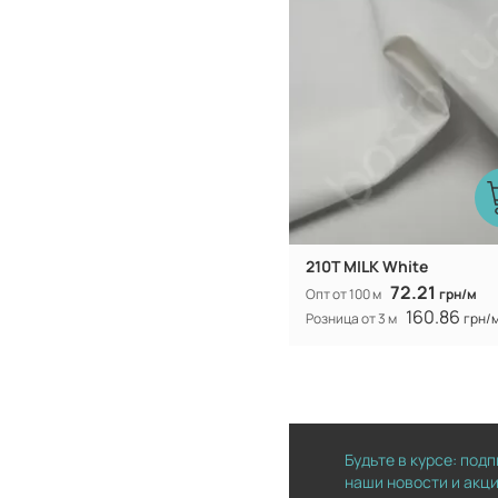
210T MILK White
72.21
Опт от 100 м
грн/м
160.86
Розница от 3 м
грн/
Будьте в курсе: под
наши новости и акц