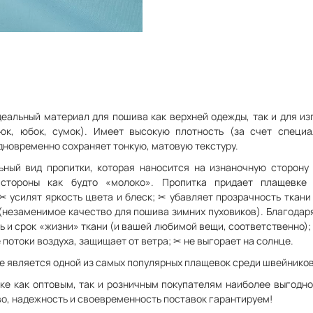
еальный материал для пошива как верхней одежды, так и для из
юк, юбок, сумок). Имеет высокую плотность (за счет специа
одновременно сохраняет тонкую, матовую текстуру.
льный вид пропитки, которая наносится на изнаночную сторону
 стороны как будто «молоко». Пропитка придает плащевке 
✂ усилят яркость цвета и блеск; ✂ убавляет прозрачность ткани
 (незаменимое качество для пошива зимних пуховиков). Благодар
ть и срок «жизни» ткани (и вашей любимой вещи, соответственно)
 потоки воздуха, защищает от ветра; ✂ не выгорает на солнце.
е является одной из самых популярных плащевок среди швейников 
ке как оптовым, так и розничным покупателям наиболее выгодно
во, надежность и своевременность поставок гарантируем!