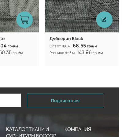
te
Дублерин Black
.04
68.55
грн/м
Опт от 100 м
грн/м
50.35
143.96
грн/м
Розница от 3 м
грн/м
Подписаться
КАТАЛОГ ТКАНИ И
КОМПАНИЯ
ФУРНИТУРЫ БОСФОР