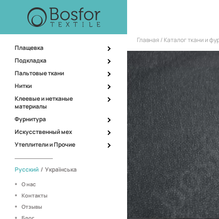
Главная
Каталог ткани и ф
Плащевка
Подкладка
Пальтовые ткани
Нитки
Клеевые и нетканые
материалы
Фурнитура
Искусственный мех
Утеплители и Прочие
Русский
/
Українська
О нас
Контакты
Отзывы
Блог