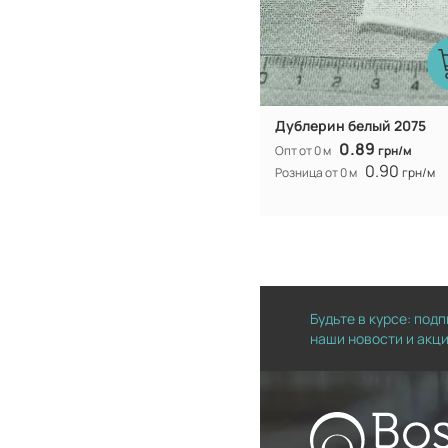
Дублерин белый 2075
0.89
Опт от 0 м
грн/м
0.90
Розница от 0 м
грн/м
Будьте в курсе: под
наши новости и акц