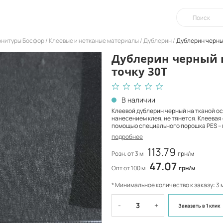
урнитуры Босфор
Клеевые и нетканые материалы
Дублерин
Дублерин черный
Дублерин черный 
точку 30T
В наличии
Клеевой дублерин черный на тканой о
нанесением клея, не тянется. Клеевая 
помощью специального порошка РES – 
подробнее
113.79
Розн. от 3 м
грн/м
47.07
Опт от 100 м
грн/м
* Минимальное количество к заказу: 3 
-
+
Заказать
в 1 клик