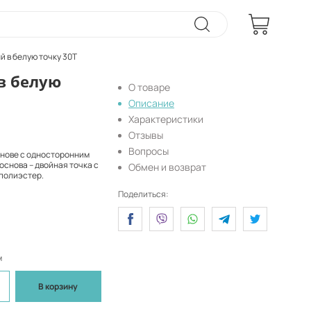
 в белую точку 30T
в белую
О товаре
Описание
Характеристики
Отзывы
Вопросы
снове с односторонним
основа – двойная точка с
Обмен и возврат
полиэстер.
Поделиться:
м
В корзину