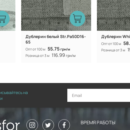
Дублерин белый Str.Pa50D16-
Дублерин Whi
65
58
Опт от 100 м
55.75
1
Опт от 100 м
грн/м
Розница от 3 м
116.99
Розница от 3 м
грн/м
писывайтесь на
ии
ВРЕМЯ РАБОТЫ