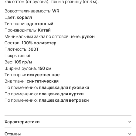
как оптом (от рулона), так и в розницу (от 3 м).
Водоотталкиваемость:
WR
Цвет:
коралл
Тип ткани:
однотонный
Производитель:
Китай
Минимальный заказ по оптовой цене:
рулон
Состав:
100% полиэстер
Плотность:
300Т
Покрытие:
oil
Вес:
105 гр/м
Ширина рулона:
150 см
Тип сырья:
искусственное
Вид ткани:
синтетическая
По применению:
плащевка для пуховика
По применению:
плащевка для куртки
По применению:
плащевка для ветровки
Характеристики
Отзывы