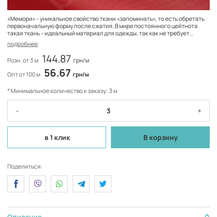
«Мемори» - уникальное свойство ткани «запоминать», то есть обретать
первоначальную форму после сжатия. В мире постоянного цейтнота
такая ткань – идеальный материал для одежды, так как не требует...
подробнее
144.87
Розн. от 3 м
грн/м
56.67
Опт от 100 м
грн/м
* Минимальное количество к заказу: 3 м
-
+
в 1 клик
В корзину
Поделиться:
Описание