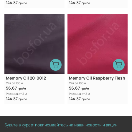
144.87
144.87
грн/м
грн/м
Memory Oil 20-0012
Memory Oil Raspberry Flesh
Опт от 100 м
Опт от 100 м
56.67
56.67
грн/м
грн/м
Розница от 3 м
Розница от 3 м
144.87
144.87
грн/м
грн/м
Будьте в курсе: подписывайтесь на наши новости и акции