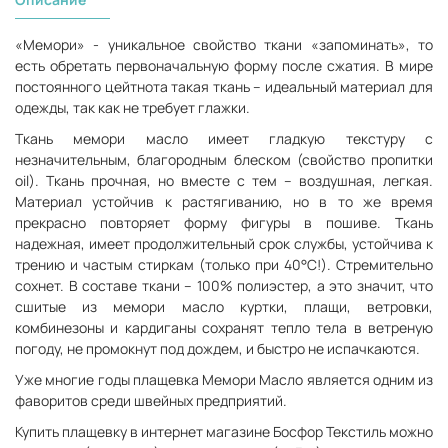
«Мемори» - уникальное свойство ткани «запоминать», то
есть обретать первоначальную форму после сжатия. В мире
постоянного цейтнота такая ткань – идеальный материал для
одежды, так как не требует глажки.
Ткань мемори масло имеет гладкую текстуру с
незначительным, благородным блеском (свойство пропитки
oil). Ткань прочная, но вместе с тем – воздушная, легкая.
Материал устойчив к растягиванию, но в то же время
прекрасно повторяет форму фигуры в пошиве. Ткань
надежная, имеет продолжительный срок службы, устойчива к
трению и частым стиркам (только при 40°С!). Стремительно
сохнет. В составе ткани – 100% полиэстер, а это значит, что
сшитые из мемори масло куртки, плащи, ветровки,
комбинезоны и кардиганы сохранят тепло тела в ветреную
погоду, не промокнут под дождем, и быстро не испачкаются.
Уже многие годы плащевка Мемори Масло является одним из
фаворитов среди швейных предприятий.
Купить плащевку в интернет магазине Босфор Текстиль можно