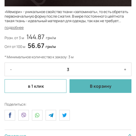
«Мемори» - уникальное свойство ткани «запоминать», то есть обретать
первоначальную форму после сжатия. В мире постоянного цейтнота
такая ткань – идеальный материал для одежды, так как не требует...
подробнее
144.87
Розн. от 3 м
грн/м
56.67
Опт от 100 м
грн/м
* Минимальное количество к заказу: 3 м
-
+
в 1 клик
В корзину
Поделиться:
Описание