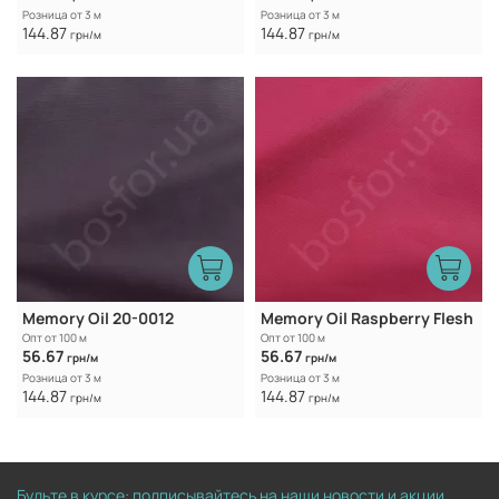
Розница от 3 м
Розница от 3 м
144.87
144.87
грн/м
грн/м
Memory Oil 20-0012
Memory Oil Raspberry Flesh
Опт от 100 м
Опт от 100 м
56.67
56.67
грн/м
грн/м
Розница от 3 м
Розница от 3 м
144.87
144.87
грн/м
грн/м
Будьте в курсе: подписывайтесь на наши новости и акции