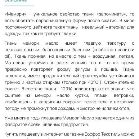
«Мемори» - уникальное свойство ткани «запоминать», то
есть обретать первоначальную форму после сжатия. В мире
постоянного цейтнота такая ткань – идеальный материал для
одежды, так как не требует глажки.
Ткань мемори масло имеет гладкую текстуру с
незначительным, благородным блеском (свойство пропитки
oil). Ткань прочная, но вместе с тем – воздушная, легкая.
Материал устойчив к растягиванию, но в то же время
прекрасно повторяет форму фигуры в пошиве. Ткань
надежная, имеет продолжительный срок службы, устойчива к
трению и частым стиркам (только при 40°С!). Стремительно
сохнет. В составе ткани – 100% полиэстер, а это значит, что
сшитые из мемори масло куртки, плащи, ветровки,
комбинезоны и кардиганы сохранят тепло тела в ветреную
погоду, не промокнут под дождем, и быстро не испачкаются.
Уже многие годы плащевка Мемори Масло является одним из
фаворитов среди швейных предприятий.
Купить плащевку в интернет магазине Босфор Текстиль можно