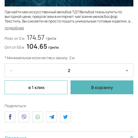
Где найти мех искусственный вельбоа ТД? Вельбоа ткань купить по
выгодной цене, предлагаем в интернет-магазине мехов Босфор
Текстиль. Вы сможете не просто пошить уникальные готовые изделия, а...
подробнее
174.57
Розн. от 2 м
грн/м
104.65
Опт от 50 м
грн/м
* Минимальное количество к заказу: 2 м
-
+
в 1 клик
В корзину
Поделиться:
Описание