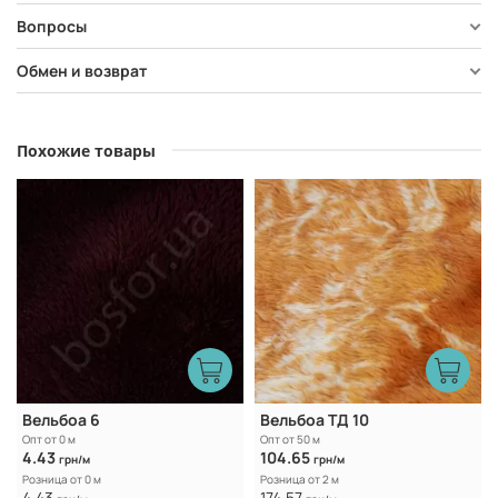
Вопросы
Обмен и возврат
Похожие товары
Вельбоа 6
Вельбоа ТД 10
Опт от 0 м
Опт от 50 м
4.43
104.65
грн/м
грн/м
Розница от 0 м
Розница от 2 м
4.43
174.57