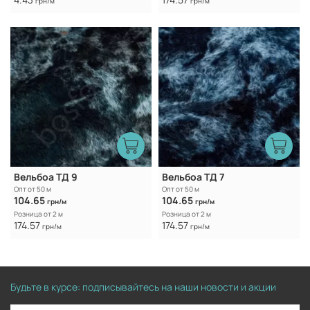
грн/м
грн/м
Вельбоа ТД 9
Вельбоа ТД 7
Опт от 50 м
Опт от 50 м
104.65
104.65
грн/м
грн/м
Розница от 2 м
Розница от 2 м
174.57
174.57
грн/м
грн/м
Будьте в курсе: подписывайтесь на наши новости и акции