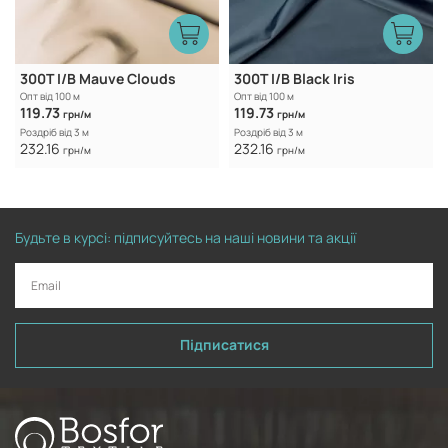
300T I/B Mauve Clouds
300T I/B Black Iris
Опт від 100 м
Опт від 100 м
119.73
119.73
грн/м
грн/м
Роздріб від 3 м
Роздріб від 3 м
232.16
232.16
грн/м
грн/м
Будьте в курсі: підписуйтесь на наші новини та акції
Підписатися