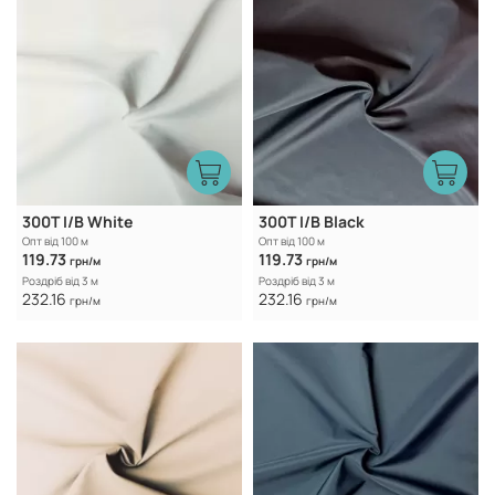
300T I/B White
300T I/B Black
Опт від 100 м
Опт від 100 м
119.73
119.73
грн/м
грн/м
Роздріб від 3 м
Роздріб від 3 м
232.16
232.16
грн/м
грн/м