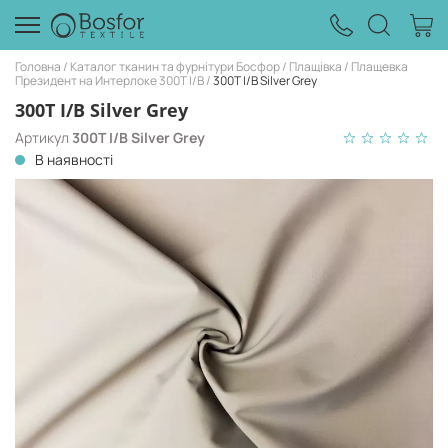
Головна
Каталог тканин та фурнітури Босфор
Плащівка
Плащевка
Президент на Интерлоке 300Т I/B
300T I/B Silver Grey
300T I/B Silver Grey
Артикул
300T I/B Silver Grey
В наявності