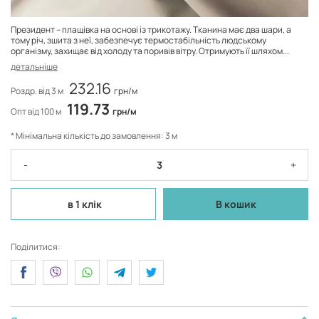
Президент – плащівка на основі із трикотажу. Тканина має два шари, а
тому річ, зшита з неї, забезпечує термостабільність людському
організму, захищає від холоду та поривів вітру. Отримують її шляхом...
детальніше
232.16
Роздр. від 3 м
грн/м
119.73
Опт від 100 м
грн/м
* Мінімальна кількість до замовлення: 3 м
-
+
в 1 клік
В кошик
Поділитися: