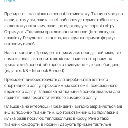
Опис
Президент – плащівка на основі із трикотажу. Тканина має два
шари, а тому річ, зшита з неї, забезпечує термостабільність
людському організму, захищає від холоду та поривів вітру.
Отримують її шляхом проклеювання основи (інтерлоку) на
плащівку. Результат - тканина, що відмінно тримає форму в
готовому виробі.
Назва тканини «Президент» прижилася серед швейників, так
само ця плащівка носить ще кілька назв: на інтерлоку, на
трикотажній основі, або просто і вишукано – дюспо, бондинг
(від англ. I/B – Interlock Bonded).
Президент використовують для виробництва елітного
спортивного одягу, гірськолижних костюмів, всесезонного
верхнього одягу. Плащовка на тканинній основі ідеальна для
пошиття невагомого та теплого зимового одягу.
Плащовка на інтерлоці «Президент» вигідно відрізняється від
інших подібних тканин тим, що трикотажний шар підкладки в
кілька разів посилює теплоізоляцію виробу. Речі з такої
тканини комфортні в носінні і дарують приємні тактильні