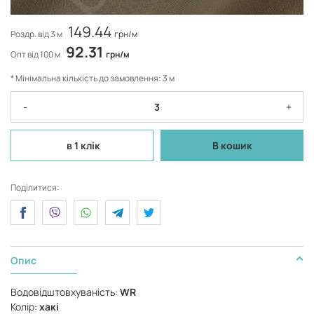
149.44
Роздр. від 3 м
грн/м
92.31
Опт від 100 м
грн/м
* Мінімальна кількість до замовлення: 3 м
-
+
в 1 клік
В кошик
Поділитися:
Опис
Водовідштовхуваність:
WR
Колір:
хакі