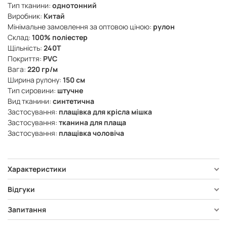
Тип тканини:
однотонний
Виробник:
Китай
Мінімальне замовлення за оптовою ціною:
рулон
Склад:
100% поліестер
Щільність:
240Т
Покриття:
PVC
Вага:
220 гр/м
Ширина рулону:
150 см
Тип сировини:
штучне
Вид тканини:
синтетична
Застосування:
плащівка для крісла мішка
Застосування:
тканина для плаща
Застосування:
плащівка чоловіча
Характеристики
Відгуки
Запитання