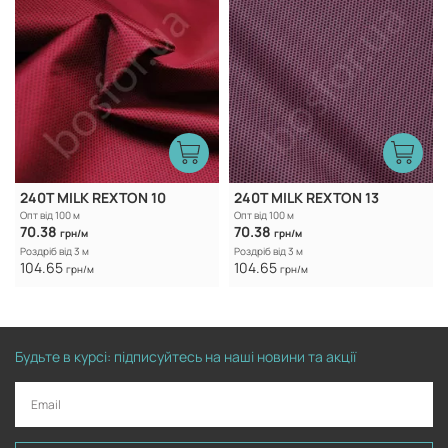
240T MILK REXTON 10
240T MILK REXTON 13
Опт від 100 м
Опт від 100 м
70.38
70.38
грн/м
грн/м
Роздріб від 3 м
Роздріб від 3 м
104.65
104.65
грн/м
грн/м
Будьте в курсі: підписуйтесь на наші новини та акції