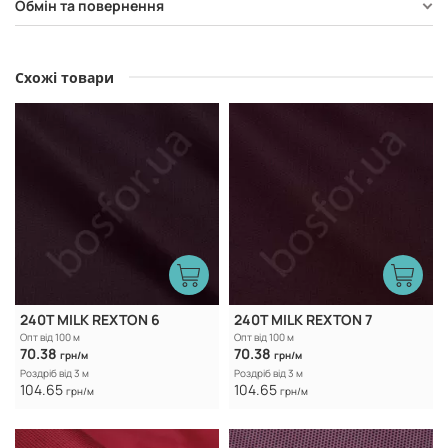
Обмін та повернення
Схожі товари
240T MILK REXTON 6
240T MILK REXTON 7
Опт від 100 м
Опт від 100 м
70.38
70.38
грн/м
грн/м
Роздріб від 3 м
Роздріб від 3 м
104.65
104.65
грн/м
грн/м