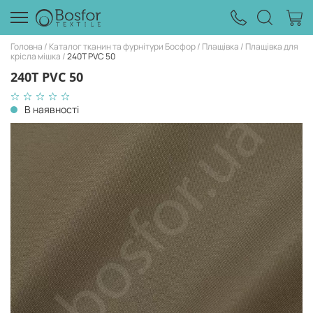
Головна
Каталог тканин та фурнітури Босфор
Плащівка
Плащівка для
крісла мішка
240Т PVC 50
240Т PVC 50
В наявності