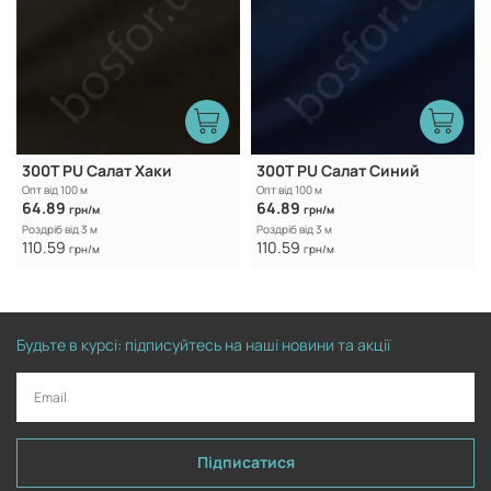
300Т PU Салат Хаки
300Т PU Салат Синий
Опт від 100 м
Опт від 100 м
64.89
64.89
грн/м
грн/м
Роздріб від 3 м
Роздріб від 3 м
110.59
110.59
грн/м
грн/м
Будьте в курсі: підписуйтесь на наші новини та акції
Підписатися