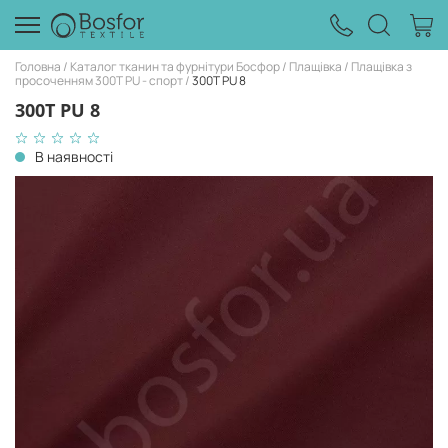
Головна
Каталог тканин та фурнітури Босфор
Плащівка
Плащівка з
просоченням 300Т PU - спорт
300Т PU 8
300Т PU 8
В наявності