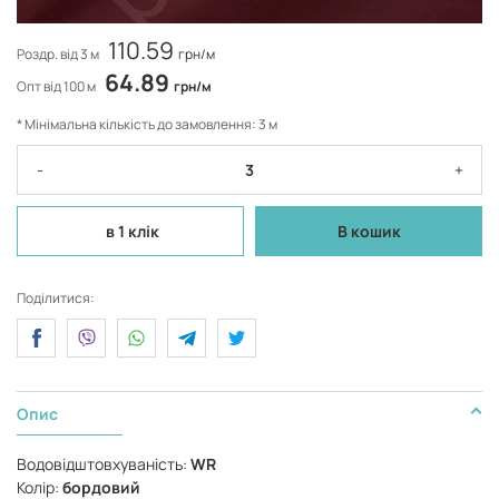
110.59
Роздр. від 3 м
грн/м
64.89
Опт від 100 м
грн/м
* Мінімальна кількість до замовлення: 3 м
-
+
в 1 клік
В кошик
Поділитися:
Опис
Водовідштовхуваність:
WR
Колір:
бордовий