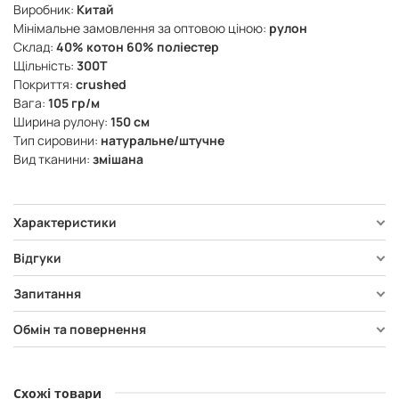
Виробник:
Китай
Мінімальне замовлення за оптовою ціною:
рулон
Склад:
40% котон 60% поліестер
Щільність:
300Т
Покриття:
crushed
Вага:
105 гр/м
Ширина рулону:
150 см
Тип сировини:
натуральне/штучне
Вид тканини:
змішана
Характеристики
Відгуки
Запитання
Обмін та повернення
Схожі товари