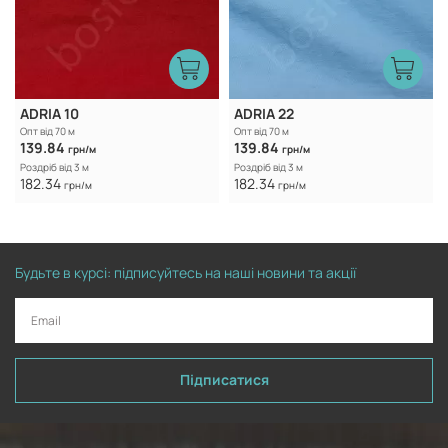
ADRIA 10
ADRIA 22
Опт від 70 м
Опт від 70 м
139.84
139.84
грн/м
грн/м
Роздріб від 3 м
Роздріб від 3 м
182.34
182.34
грн/м
грн/м
Будьте в курсі: підписуйтесь на наші новини та акції
Підписатися