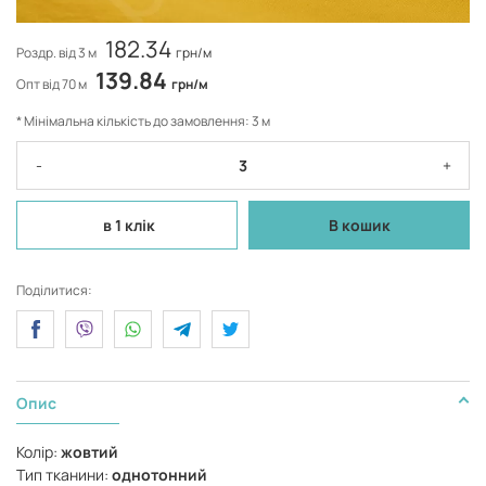
182.34
Роздр. від 3 м
грн/м
139.84
Опт від 70 м
грн/м
* Мінімальна кількість до замовлення: 3 м
-
+
в 1 клік
В кошик
Поділитися:
Опис
Колір:
жовтий
Тип тканини:
однотонний