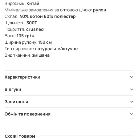
Виробник:
Китай
Мінімальне замовлення за оптовою ціною:
рулон
Склад:
40% котон 60% поліестер
Щільність:
300Т
Покриття:
crushed
Вага:
105 гр/м
Ширина рулону:
150 см
Тип сировини:
натуральне/штучне
Вид тканини:
змішана
Характеристики
Відгуки
Запитання
Обмін та повернення
Схожі товари