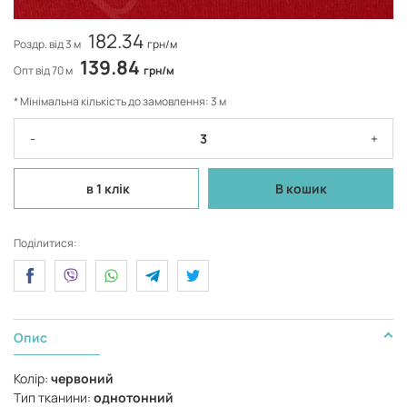
182.34
Роздр. від 3 м
грн/м
139.84
Опт від 70 м
грн/м
* Мінімальна кількість до замовлення: 3 м
-
+
в 1 клік
В кошик
Поділитися:
Опис
Колір:
червоний
Тип тканини:
однотонний