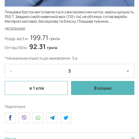
Плащівка Бостон виготовляється з високоякісних ниток, маючи щільність
350 Т. Завдяки своїй невеликій вазі (125 г/м) не обтяжує готові вироби.
Матеріал матовий, без відливу та блиску. Плащова тканина...
детальніше
199.71
Роздр. від 3 м
грн/м
92.31
Опт від 100 м
грн/м
* Мінімальна кількість до замовлення: 3 м
-
+
в 1 клік
В кошик
Поділитися:
Опис