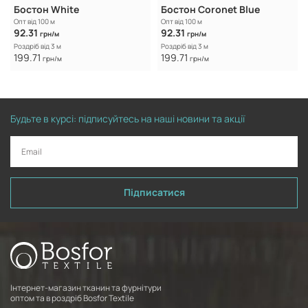
Бостон White
Бостон Coronet Blue
Опт від 100 м
Опт від 100 м
92.31
92.31
грн/м
грн/м
Роздріб від 3 м
Роздріб від 3 м
199.71
199.71
грн/м
грн/м
Будьте в курсі: підписуйтесь на наші новини та акції
Підписатися
Інтернет-магазин тканин та фурнітури
оптом та в роздріб Bosfor Textile