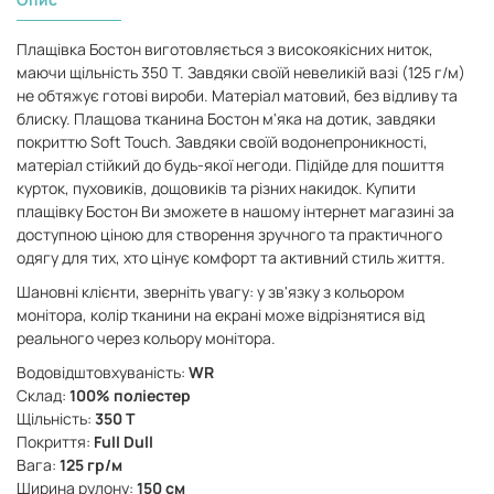
Плащівка Бостон виготовляється з високоякісних ниток,
маючи щільність 350 Т. Завдяки своїй невеликій вазі (125 г/м)
не обтяжує готові вироби. Матеріал матовий, без відливу та
блиску. Плащова тканина Бостон м'яка на дотик, завдяки
покриттю Soft Touch. Завдяки своїй водонепроникності,
матеріал стійкий до будь-якої негоди. Підійде для пошиття
курток, пуховиків, дощовиків та різних накидок. Купити
плащівку Бостон Ви зможете в нашому інтернет магазині за
доступною ціною для створення зручного та практичного
одягу для тих, хто цінує комфорт та активний стиль життя.
Шановні клієнти, зверніть увагу: у зв'язку з кольором
монітора, колір тканини на екрані може відрізнятися від
реального через кольору монітора.
Водовідштовхуваність:
WR
Склад:
100% поліестер
Щільність:
350 Т
Покриття:
Full Dull
Вага:
125 гр/м
Ширина рулону:
150 см