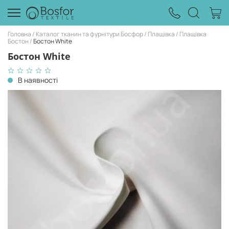
Головна
Каталог тканин та фурнітури Босфор
Плащівка
Плащівка
Бостон
Бостон White
Бостон White
В наявності