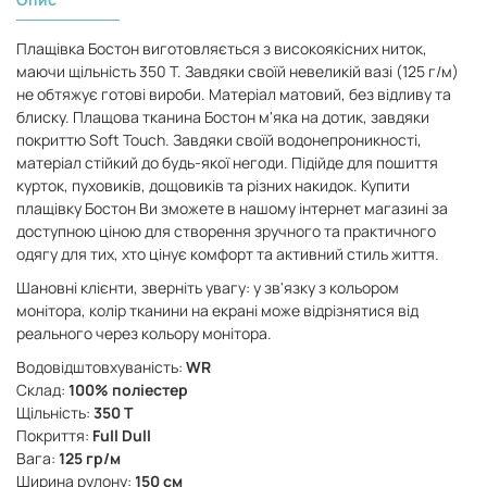
Плащівка Бостон виготовляється з високоякісних ниток,
маючи щільність 350 Т. Завдяки своїй невеликій вазі (125 г/м)
не обтяжує готові вироби. Матеріал матовий, без відливу та
блиску. Плащова тканина Бостон м'яка на дотик, завдяки
покриттю Soft Touch. Завдяки своїй водонепроникності,
матеріал стійкий до будь-якої негоди. Підійде для пошиття
курток, пуховиків, дощовиків та різних накидок. Купити
плащівку Бостон Ви зможете в нашому інтернет магазині за
доступною ціною для створення зручного та практичного
одягу для тих, хто цінує комфорт та активний стиль життя.
Шановні клієнти, зверніть увагу: у зв'язку з кольором
монітора, колір тканини на екрані може відрізнятися від
реального через кольору монітора.
Водовідштовхуваність:
WR
Склад:
100% поліестер
Щільність:
350 Т
Покриття:
Full Dull
Вага:
125 гр/м
Ширина рулону:
150 см