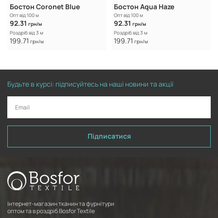
Бостон Coronet Blue
Бостон Aqua Haze
Опт від 100 м
Опт від 100 м
92.31
92.31
грн/м
грн/м
Роздріб від 3 м
Роздріб від 3 м
199.71
199.71
грн/м
грн/м
Будьте в курсі: підписуйтесь на наші новини та акції
Підписатися
Інтернет-магазин тканин та фурнітури
оптом та в роздріб Bosfor Textile