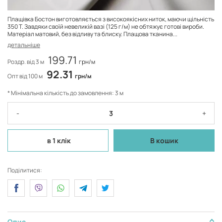
Плащівка Бостон виготовляється з високоякісних ниток, маючи щільність
350 Т. Завдяки своїй невеликій вазі (125 г/м) не обтяжує готові вироби.
Матеріал матовий, без відливу та блиску. Плащова тканина...
детальніше
199.71
Роздр. від 3 м
грн/м
92.31
Опт від 100 м
грн/м
* Мінімальна кількість до замовлення: 3 м
-
+
в 1 клік
В кошик
Поділитися:
Опис