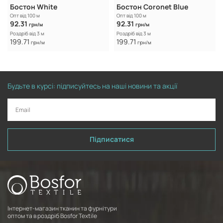
Бостон White
Бостон Coronet Blue
Опт від 100 м
Опт від 100 м
92.31
92.31
грн/м
грн/м
Роздріб від 3 м
Роздріб від 3 м
199.71
199.71
грн/м
грн/м
Будьте в курсі: підписуйтесь на наші новини та акції
Підписатися
Інтернет-магазин тканин та фурнітури
оптом та в роздріб Bosfor Textile