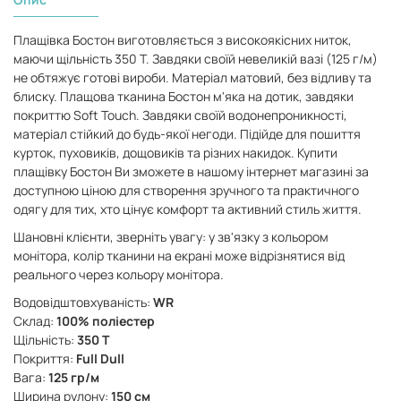
Плащівка Бостон виготовляється з високоякісних ниток,
маючи щільність 350 Т. Завдяки своїй невеликій вазі (125 г/м)
не обтяжує готові вироби. Матеріал матовий, без відливу та
блиску. Плащова тканина Бостон м'яка на дотик, завдяки
покриттю Soft Touch. Завдяки своїй водонепроникності,
матеріал стійкий до будь-якої негоди. Підійде для пошиття
курток, пуховиків, дощовиків та різних накидок. Купити
плащівку Бостон Ви зможете в нашому інтернет магазині за
доступною ціною для створення зручного та практичного
одягу для тих, хто цінує комфорт та активний стиль життя.
Шановні клієнти, зверніть увагу: у зв'язку з кольором
монітора, колір тканини на екрані може відрізнятися від
реального через кольору монітора.
Водовідштовхуваність:
WR
Склад:
100% поліестер
Щільність:
350 Т
Покриття:
Full Dull
Вага:
125 гр/м
Ширина рулону:
150 см