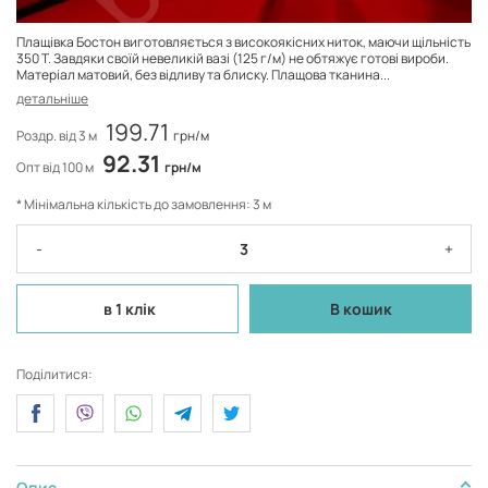
Плащівка Бостон виготовляється з високоякісних ниток, маючи щільність
350 Т. Завдяки своїй невеликій вазі (125 г/м) не обтяжує готові вироби.
Матеріал матовий, без відливу та блиску. Плащова тканина...
детальніше
199.71
Роздр. від 3 м
грн/м
92.31
Опт від 100 м
грн/м
* Мінімальна кількість до замовлення: 3 м
-
+
в 1 клік
В кошик
Поділитися:
Опис