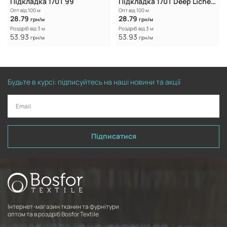
Підкладка 170T 99
Підкладка 170T Deep Lichen Green
Опт від 100 м
Опт від 100 м
28.79
28.79
грн/м
грн/м
Роздріб від 3 м
Роздріб від 3 м
53.93
53.93
грн/м
грн/м
Будьте в курсі: підписуйтесь на наші новини та акції
Підписатися
Інтернет-магазин тканин та фурнітури
оптом та в роздріб Bosfor Textile