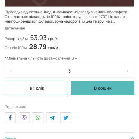
Підкладка однотонна, іноді її називають підкладка нейлон або тафета.
Складається підкладка із 100% поліестеру, щільності 170Т. Це одна з
найпоширеніших підкладок, вона недорога, міцна та зручна в...
детальніше
53.93
Роздр. від 3 м
грн/м
28.79
Опт від 100 м
грн/м
* Мінімальна кількість до замовлення: 3 м
-
+
в 1 клік
В кошик
Поділитися:
Опис