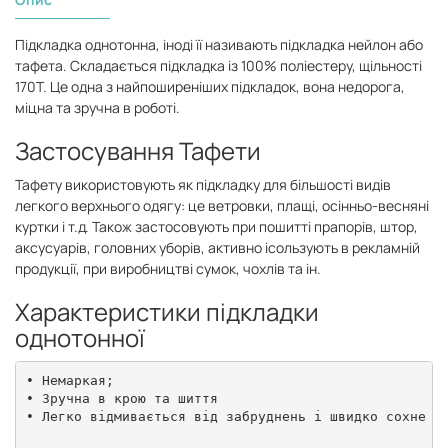
Підкладка однотонна, іноді її називають підкладка нейлон або
тафета. Складається підкладка із 100% поліестеру, щільності
170Т. Це одна з найпоширеніших підкладок, вона недорога,
міцна та зручна в роботі.
Застосування Тафети
Тафету використовують як підкладку для більшості видів
легкого верхнього одягу: це ветровки, плащі, осінньо-весняні
куртки і т.д. Також застосовують при пошитті прапорів, штор,
аксусуарів, головних уборів, активно ісользують в рекламній
продукції, при виробництві сумок, чохлів та ін.
Характеристики підкладки
однотонної
• Немаркая;

• Зручна в крою та шиття

• Легко відмивається від забруднень і швидко сохне
