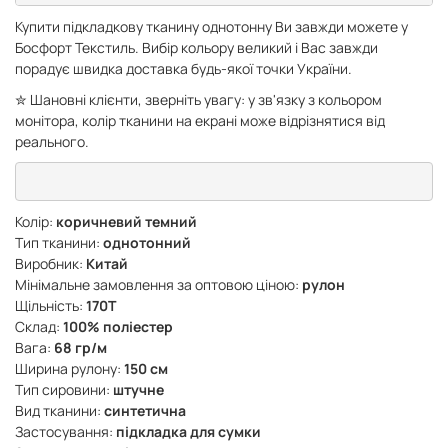
Купити підкладкову тканину однотонну Ви завжди можете у
Босфорт Текстиль. Вибір кольору великий і Вас завжди
порадує швидка доставка будь-якої точки України.
✮ Шановні клієнти, зверніть увагу: у зв'язку з кольором
монітора, колір тканини на екрані може відрізнятися від
реального.
Колір:
коричневий темний
Тип тканини:
однотонний
Виробник:
Китай
Мінімальне замовлення за оптовою ціною:
рулон
Щільність:
170Т
Склад:
100% поліестер
Вага:
68 гр/м
Ширина рулону:
150 см
Тип сировини:
штучне
Вид тканини:
синтетична
Застосування:
підкладка для сумки