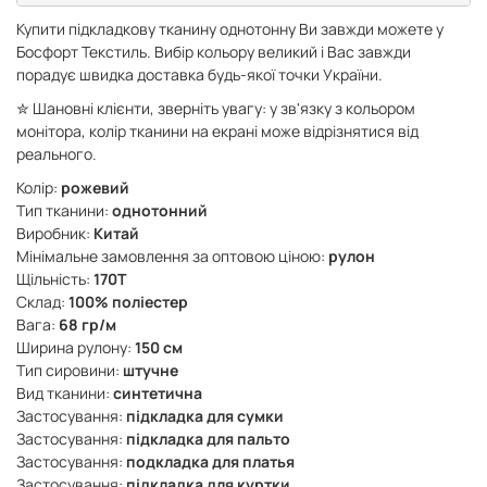
Купити підкладкову тканину однотонну Ви завжди можете у
Босфорт Текстиль. Вибір кольору великий і Вас завжди
порадує швидка доставка будь-якої точки України.
✮ Шановні клієнти, зверніть увагу: у зв'язку з кольором
монітора, колір тканини на екрані може відрізнятися від
реального.
Колір:
рожевий
Тип тканини:
однотонний
Виробник:
Китай
Мінімальне замовлення за оптовою ціною:
рулон
Щільність:
170Т
Склад:
100% поліестер
Вага:
68 гр/м
Ширина рулону:
150 см
Тип сировини:
штучне
Вид тканини:
синтетична
Застосування:
підкладка для сумки
Застосування:
підкладка для пальто
Застосування:
подкладка для платья
Застосування:
підкладка для куртки