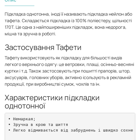
Підкладка однотонна, іноді її називають підкладка нейлон або
тафета. Складається підкладка із 100% поліестеру, щільності
170Т. Це одна з найпоширеніших підкладок, вона недорога,
міцна та зручна в роботі.
Застосування Тафети
Тафету використовують як підкладку для більшості видів
легкого верхнього одягу: це ветровки, плащі, осінньо-весняні
куртки і т.д. Також застосовують при пошитті прапорів, штор,
аксусуарів, головних уборів, активно ісользують в рекламній
продукції, при виробництві сумок, чохлів та ін.
Характеристики підкладки
однотонної
• Немаркая;

• Зручна в крою та шиття

• Легко відмивається від забруднень і швидко сохне
