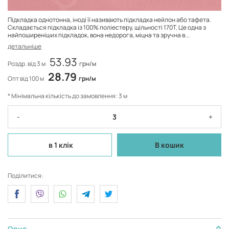
Підкладка однотонна, іноді її називають підкладка нейлон або тафета.
Складається підкладка із 100% поліестеру, щільності 170Т. Це одна з
найпоширеніших підкладок, вона недорога, міцна та зручна в...
детальніше
53.93
Роздр. від 3 м
грн/м
28.79
Опт від 100 м
грн/м
* Мінімальна кількість до замовлення: 3 м
-
+
в 1 клік
В кошик
Поділитися:
Опис