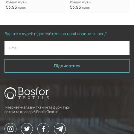
Роздріб від 3 м
Роздріб від 3 м
53.93
53.93
грн/м
грн/м
Будьте в курсі: підписуйтесь на наші новини та акції
Підписатися
Інтернет-магазин тканин та фурнітури
оптом та в роздріб Bosfor Textile