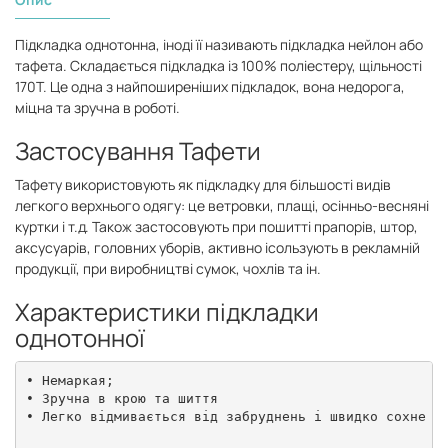
Підкладка однотонна, іноді її називають підкладка нейлон або
тафета. Складається підкладка із 100% поліестеру, щільності
170Т. Це одна з найпоширеніших підкладок, вона недорога,
міцна та зручна в роботі.
Застосування Тафети
Тафету використовують як підкладку для більшості видів
легкого верхнього одягу: це ветровки, плащі, осінньо-весняні
куртки і т.д. Також застосовують при пошитті прапорів, штор,
аксусуарів, головних уборів, активно ісользують в рекламній
продукції, при виробництві сумок, чохлів та ін.
Характеристики підкладки
однотонної
• Немаркая;

• Зручна в крою та шиття

• Легко відмивається від забруднень і швидко сохне
