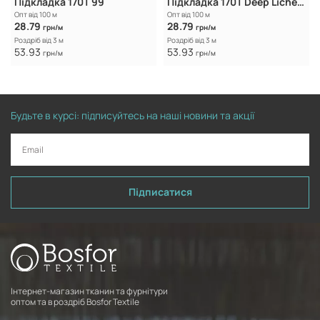
Підкладка 170T 99
Підкладка 170T Deep Lichen Green
Опт від 100 м
Опт від 100 м
28.79
28.79
грн/м
грн/м
Роздріб від 3 м
Роздріб від 3 м
53.93
53.93
грн/м
грн/м
Будьте в курсі: підписуйтесь на наші новини та акції
Підписатися
Інтернет-магазин тканин та фурнітури
оптом та в роздріб Bosfor Textile