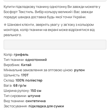
Купити підкладкову тканину однотонну Ви завжди можете у
Босфорт Текстиль. Вибір кольору великий і Вас завжди
порадує швидка доставка будь-якої точки України.
✮ Шановні клієнти, зверніть увагу: у зв'язку з кольором
монітора, колір тканини на екрані може відрізнятися від
реального.
Колір:
грифель
Тип тканини:
однотонний
Виробник:
Китай
Мінімальне замовлення за оптовою ціною:
рулон
Щільність:
170Т
Склад:
100% поліестер
Вага:
68 гр/м
Ширина рулону:
150 см
Тип сировини:
штучне
Вид тканини:
синтетична
Застосування:
підкладка для сумки