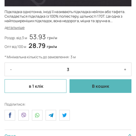
Підкладка однотонна, іноді її називають підкладка нейлон або тафета.
Складається підкладка із 100% поліестеру, щільності 170Т. Це одна з
найпоширеніших підкладок, вона недорога, міцна та зручна в...
детальніше
53.93
Роздр. від 3 м
грн/м
28.79
Опт від 100 м
грн/м
* Мінімальна кількість до замовлення: 3 м
-
+
в 1 клік
В кошик
Поділитися:
Опис