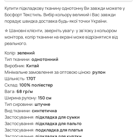
Купити підкладкову тканину однотонну Ви завжди можете у
Босфорт Текстиль. Вибір кольору великий і Вас завжди
порадує швидка доставка будь-якої точки України.
✮ Шановні клієнти, зверніть увагу: у зв'язку з кольором
монітора, колір тканини на екрані може відрізнятися від
реального.
Колір:
зелений
Тип тканини:
однотонний
Виробник:
Китай
Мінімальне замовлення за оптовою ціною:
рулон
Щільність:
170Т
Склад:
100% поліестер
Вага:
68 гр/м
Ширина рулону:
150 см
Тип сировини:
штучне
Вид тканини:
синтетична
Застосування:
підкладка для сумки
Застосування:
підкладка для пальто
Застосування:
подкладка для платья
Застосування:
підкладка для куртки