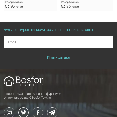
Роздріб від 3 м
Роздріб від 3 м
53.93
53.93
грн/м
грн/м
Будьте в курсі: підписуйтесь на наші новини та акції
Підписатися
Інтернет-магазин тканин та фурнітури
оптом та в роздріб Bosfor Textile