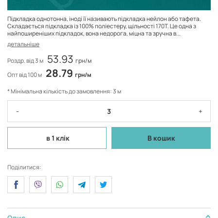
Підкладка однотонна, іноді її називають підкладка нейлон або тафета.
Складається підкладка із 100% поліестеру, щільності 170Т. Це одна з
найпоширеніших підкладок, вона недорога, міцна та зручна в...
детальніше
53.93
Роздр. від 3 м
грн/м
28.79
Опт від 100 м
грн/м
* Мінімальна кількість до замовлення: 3 м
-
+
в 1 клік
В кошик
Поділитися:
Опис