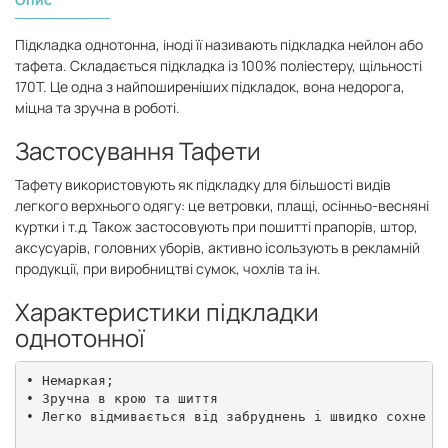
Підкладка однотонна, іноді її називають підкладка нейлон або
тафета. Складається підкладка із 100% поліестеру, щільності
170Т. Це одна з найпоширеніших підкладок, вона недорога,
міцна та зручна в роботі.
Застосування Тафети
Тафету використовують як підкладку для більшості видів
легкого верхнього одягу: це ветровки, плащі, осінньо-весняні
куртки і т.д. Також застосовують при пошитті прапорів, штор,
аксусуарів, головних уборів, активно ісользують в рекламній
продукції, при виробництві сумок, чохлів та ін.
Характеристики підкладки
однотонної
• Немаркая;

• Зручна в крою та шиття

• Легко відмивається від забруднень і швидко сохне
