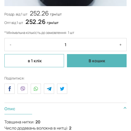
252.26
Роздр. від 1 шт
грн/шт
252.26
Опт від 1 шт
грн/шт
* Мінімальна кількість до замовлення: 1 шт
-
+
в 1 клік
В кошик
Поділитися:
Опис
Товщина нитки:
20
Число додавань волокна в нитці:
2