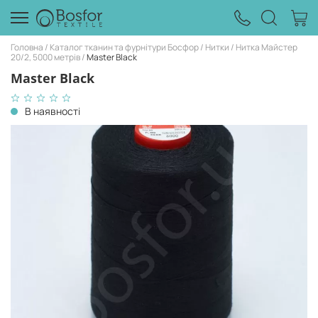
Головна
Каталог тканин та фурнітури Босфор
Нитки
Нитка Майстер
20/2, 5000 метрів
Master Black
Master Black
В наявності