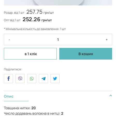
257.75
Роздр. від 1 шт
грн/шт
252.26
Опт від 1 шт
грн/шт
* Мінімальна кількість до замовлення: 1 шт
-
+
в 1 клік
В кошик
Поділитися:
Опис
Товщина нитки:
20
Число додавань волокна в нитці:
2