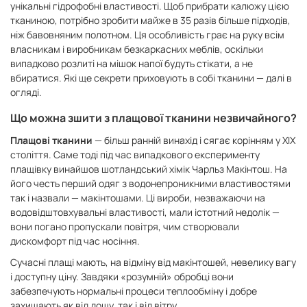
унікальні гідрофобні властивості. Щоб прибрати калюжу цією
тканиною, потрібно зробити майже в 35 разів більше підходів,
ніж бавовняним полотном. Ця особливість грає на руку всім
власникам і виробникам безкаркасних меблів, оскільки
випадково розлиті на мішок напої будуть стікати, а не
вбиратися. Які ще секрети приховують в собі тканини — далі в
огляді.
Що можна зшити з плащової тканини незвичайного?
Плащові тканини
— більш ранній винахід і сягає корінням у XIX
століття. Саме тоді під час випадкового експерименту
плащівку винайшов шотландський хімік Чарльз Макінтош. На
його честь перший одяг з водонепроникними властивостями
так і назвали — макінтошами. Ці вироби, незважаючи на
водовідштовхувальні властивості, мали істотний недолік —
вони погано пропускали повітря, чим створювали
дискомфорт під час носіння.
Сучасні плащі мають, на відміну від макінтошей, невелику вагу
і доступну ціну. Завдяки «розумній» обробці вони
забезпечують нормальні процеси теплообміну і добре
захищають як від дощу, так і від вітру.