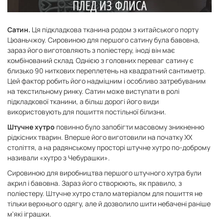
Сатин.
Ця підкладкова тканина родом з китайського порту
Цюаньчжоу. Сировиною для першого сатину була бавовна,
зараз його виготовляють з поліестеру, іноді він має
комбінований склад. Однією з головних переваг сатину є
близько 90 ниткових переплетень на квадратний сантиметр.
Цей фактор робить його надміцним і особливо затребуваним
на текстильному ринку. Сатин може виступати в ролі
підкладкової тканини, а більш дорогі його види
використовують для пошиття постільної білизни.
Штучне хутро
повинно було запобігти масовому зникненню
рідкісних тварин. Вперше його виготовили на початку ХХ
століття, а на радянському просторі штучне хутро по-доброму
називали «хутро з Чебурашки».
Сировиною для виробництва першого штучного хутра були
акрил і бавовна. Зараз його створюють, як правило, з
поліестеру. Штучне хутро стало матеріалом для пошиття не
тільки верхнього одягу, але й дозволило шити небачені раніше
м'які іграшки.