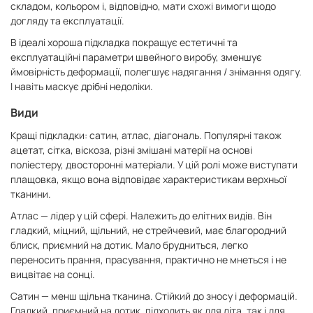
складом, кольором і, відповідно, мати схожі вимоги щодо
догляду та експлуатації.
В ідеалі хороша підкладка покращує естетичні та
експлуатаційні параметри швейного виробу, зменшує
ймовірність деформації, полегшує надягання / знімання одягу.
І навіть маскує дрібні недоліки.
Види
Кращі підкладки: сатин, атлас, діагональ. Популярні також
ацетат, сітка, віскоза, різні змішані матерії на основі
поліестеру, двосторонні матеріали. У цій ролі може виступати
плащовка, якщо вона відповідає характеристикам верхньої
тканини.
Атлас — лідер у цій сфері. Належить до елітних видів. Він
гладкий, міцний, щільний, не стрейчевий, має благородний
блиск, приємний на дотик. Мало брудниться, легко
переносить прання, прасування, практично не мнеться і не
вицвітає на сонці.
Сатин — менш щільна тканина. Стійкий до зносу і деформацій.
Гладкий, приємний на дотик, підходить як для літа, так і для