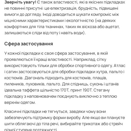
Зверніть увагу!
Є також властивості, які в якісних підкладках
не повинні присутні: це електризація, брудність, підвищені
вимоги до догляду. Іноді доводиться шукати компроміс між
міцнісними характеристиками і екологічністю (на деяких
комфортних для тіла тканинах, таких як віскоза або ацетат,
залишаються сліди від поту і навіть води).
Сфера застосування
У кожної підкладки є своя сфера застосування, в якій
проявляються її кращі властивості. Наприклад, сітку
використовують тільки для обробки спортивного одягу. Атлас
і сатин застосовуються для обробки підкладки хутра, пальто і
костюмів. Діагональ підходить для костюмів, плащів,
пилеників, пуховиків, пальто. Для спідниць, суконь і штанів
ідеальна таффета щільністю 170Т, принт 190Т. Стегану
підкладку з наповнювачем поєднують виключно з теплою
верхнім одягом.
Класичні підкладки не тягнуться, завдяки чому вони
забезпечують підтримку форми виробу. Але якщо ви плануєте
шити облягаючі до тіла речі, вибирайте трикотаж або стрейч
різної ступеня розтяжності.