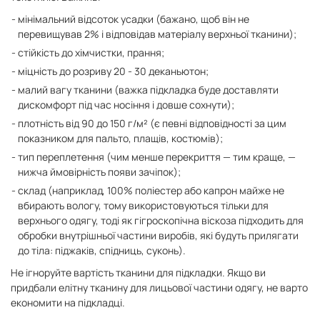
мінімальний відсоток усадки (бажано, щоб він не
перевищував 2% і відповідав матеріалу верхньої тканини);
стійкість до хімчистки, прання;
міцність до розриву 20 - 30 деканьютон;
малий вагу тканини (важка підкладка буде доставляти
дискомфорт під час носіння і довше сохнути);
плотність від 90 до 150 г/м² (є певні відповідності за цим
показником для пальто, плащів, костюмів);
тип переплетення (чим менше перекриття — тим краще, —
нижча ймовірність появи зачіпок);
склад (наприклад, 100% поліестер або капрон майже не
вбирають вологу, тому використовуються тільки для
верхнього одягу, тоді як гігроскопічна віскоза підходить для
обробки внутрішньої частини виробів, які будуть прилягати
до тіла: піджаків, спідниць, суконь).
Не ігноруйте вартість тканини для підкладки. Якщо ви
придбали елітну тканину для лицьової частини одягу, не варто
економити на підкладці.