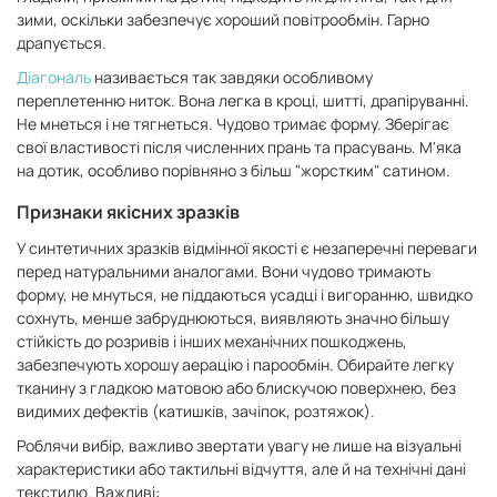
зими, оскільки забезпечує хороший повітрообмін. Гарно
драпується.
Діагональ
називається так завдяки особливому
переплетенню ниток. Вона легка в кроці, шитті, драпіруванні.
Не мнеться і не тягнеться. Чудово тримає форму. Зберігає
свої властивості після численних прань та прасувань. М'яка
на дотик, особливо порівняно з більш "жорстким" сатином.
Признаки якісних зразків
У синтетичних зразків відмінної якості є незаперечні переваги
перед натуральними аналогами. Вони чудово тримають
форму, не мнуться, не піддаються усадці і вигоранню, швидко
сохнуть, менше забруднюються, виявляють значно більшу
стійкість до розривів і інших механічних пошкоджень,
забезпечують хорошу аерацію і парообмін. Обирайте легку
тканину з гладкою матовою або блискучою поверхнею, без
видимих дефектів (катишків, зачіпок, розтяжок).
Роблячи вибір, важливо звертати увагу не лише на візуальні
характеристики або тактильні відчуття, але й на технічні дані
текстилю. Важливі: