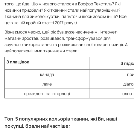
того, що йде. Що ж нового сталося в Босфор Текстиль? Які
новинки придбали? Які тканини стали найпопулярнішими?
Тканина для зимової куртки, пальто чи щось зовсім інше? Все
це в нашій крайній статті 2017 року :)
Зізнаємося чесно, цей рік був дуже насиченим. Інтернет-
магазин зростав, розвивався, трансформувався для
зручного використання та розширював свої товарні позиції. А
найпопулярнішими тканинами стали:
З плащівок
З під
канада
пр
лаке
діаг
президент на інтерлоці
одно
Топ-5 популярних кольорів тканин, які Ви, наші
покупці, брали найчастіше: