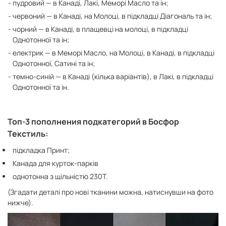
пудровий — в Канаді, Лакі, Меморі Масло та ін;
червоний — в Канаді, на Молоці, в підкладці Діагональ та ін;
чорний — в Канаді, в плащевці на молоці, в підкладці
Однотонної та ін;
електрик — в Меморі Масло, на Молоці, в Канаді, в підкладці
Однотонної, Сатині та ін;
темно-синій — в Канаді (кілька варіантів), в Лакі, в підкладці
Однотонної та ін.
Топ-3 пополнения подкатегорий в Босфор
Текстиль:
підкладка Принт;
Канада для курток-парків
однотонна з щільністю 230Т.
(Згадати деталі про нові тканини можна, натиснувши на фото
нижче).