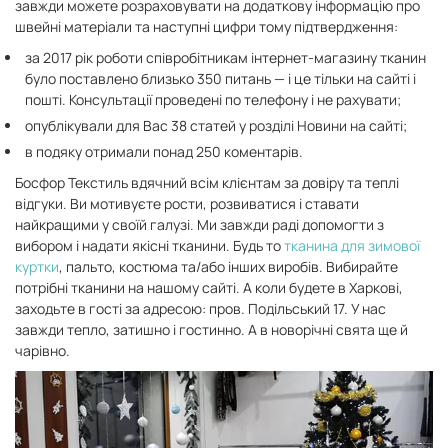
завжди можете розраховувати на додаткову інформацію про
швейні матеріали та наступні цифри тому підтвердження:
за 2017 рік роботи співробітникам інтернет-магазину тканин
було поставлено близько 350 питань — і це тільки на сайті і
пошті. Консультації проведені по телефону і не рахувати;
опублікували для Вас 38 статей у розділі Новини на сайті;
в подяку отримали понад 250 коментарів.
Босфор Текстиль вдячний всім клієнтам за довіру та теплі
відгуки. Ви мотивуєте рости, розвиватися і ставати
найкращими у своїй галузі. Ми завжди раді допомогти з
вибором і надати якісні тканини. Будь то
тканина для зимової
куртки
, пальто, костюма та/або інших виробів. Вибирайте
потрібні тканини на нашому сайті. А коли будете в Харкові,
заходьте в гості за адресою: пров. Подільський 17. У нас
завжди тепло, затишно і гостинно. А в новорічні свята ще й
чарівно.