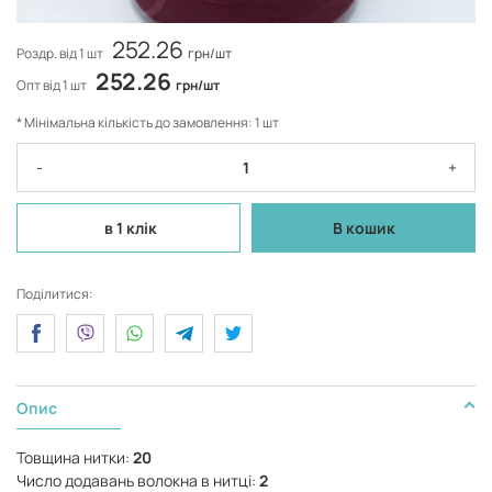
252.26
Роздр. від 1 шт
грн/шт
252.26
Опт від 1 шт
грн/шт
* Мінімальна кількість до замовлення: 1 шт
-
+
в 1 клік
В кошик
Поділитися:
Опис
Товщина нитки:
20
Число додавань волокна в нитці:
2