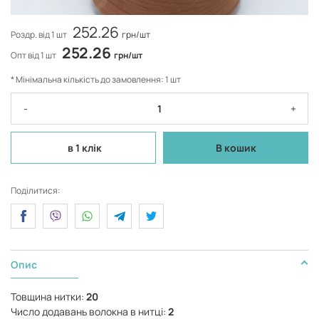
252.26
Роздр. від 1 шт
грн/шт
252.26
Опт від 1 шт
грн/шт
* Мінімальна кількість до замовлення: 1 шт
-
+
в 1 клік
В кошик
Поділитися:
Опис
Товщина нитки:
20
Число додавань волокна в нитці:
2