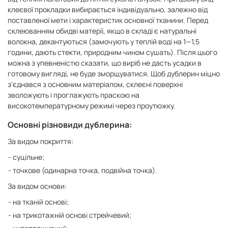
клеєвої прокладки вибирається індивідуально, залежно від
поставленої мети і характеристик основної тканини. Перед
склеюванням обидві матерії, якщо в складі є натуральні
волокна, декантуються (замочують у теплій воді на 1—1,5
години, дають стекти, природним чином сушать). Після цього
можна з упевненістю сказати, що виріб не дасть усадки в
готовому вигляді, не буде зморщуватися. Щоб дублерин міцно
з'єднався з основним матеріалом, склеєні поверхні
зволожують і проглажують праскою на
високотемпературному режимі через проутюжку.
Основні різновиди дублерина:
За видом покриття:
суцільне;
точкове (одинарна точка, подвійна точка).
За видом основи:
на тканій основі;
на трикотажній основі стрейчевий;