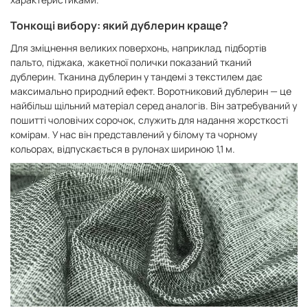
Тонкощі вибору: який дублерин краще?
Для зміцнення великих поверхонь, наприклад, підбортів
пальто, піджака, жакетної полички показаний тканий
дублерин. Тканина дублерин у тандемі з текстилем дає
максимально природний ефект. Воротниковий дублерин — це
найбільш щільний матеріал серед аналогів. Він затребуваний у
пошитті чоловічих сорочок, служить для надання жорсткості
комірам. У нас він представлений у білому та чорному
кольорах, відпускається в рулонах шириною 1,1 м.