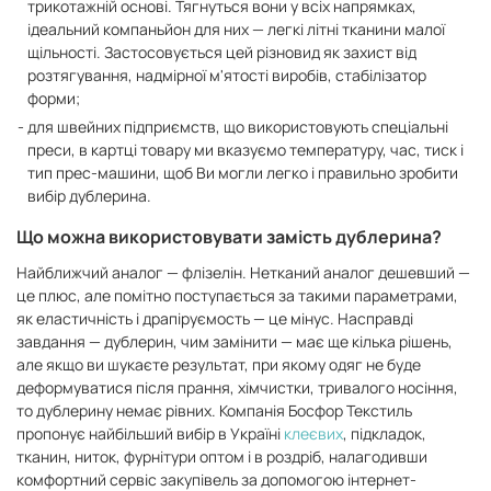
трикотажній основі. Тягнуться вони у всіх напрямках,
ідеальний компаньйон для них — легкі літні тканини малої
щільності. Застосовується цей різновид як захист від
розтягування, надмірної м'ятості виробів, стабілізатор
форми;
для швейних підприємств, що використовують спеціальні
преси, в картці товару ми вказуємо температуру, час, тиск і
тип прес-машини, щоб Ви могли легко і правильно зробити
вибір дублерина.
Що можна використовувати замість дублерина?
Найближчий аналог — флізелін. Нетканий аналог дешевший —
це плюс, але помітно поступається за такими параметрами,
як еластичність і драпіруємость — це мінус. Насправді
завдання — дублерин, чим замінити — має ще кілька рішень,
але якщо ви шукаєте результат, при якому одяг не буде
деформуватися після прання, хімчистки, тривалого носіння,
то дублерину немає рівних. Компанія Босфор Текстиль
пропонує найбільший вибір в Україні
клеєвих
, підкладок,
тканин, ниток, фурнітури оптом і в роздріб, налагодивши
комфортний сервіс закупівель за допомогою інтернет-