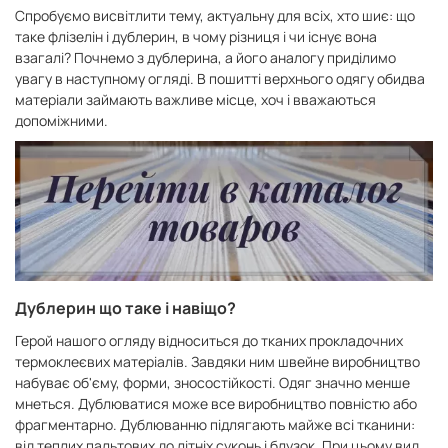
Спробуємо висвітлити тему, актуальну для всіх, хто шиє: що
таке флізелін і дублерин, в чому різниця і чи існує вона
взагалі? Почнемо з дублерина, а його аналогу приділимо
увагу в наступному огляді. В пошитті верхнього одягу обидва
матеріали займають важливе місце, хоч і вважаються
допоміжними.
Дублерин що таке і навіщо?
Герой нашого огляду відноситься до тканих прокладочних
термоклеєвих матеріалів. Завдяки ним швейне виробництво
набуває об'єму, форми, зносостійкості. Одяг значно менше
мнеться. Дублюватися може все виробництво повністю або
фрагментарно. Дублюванню підлягають майже всі тканини:
від теплих пальтових до літніх суконь і блузок. При цьому вид