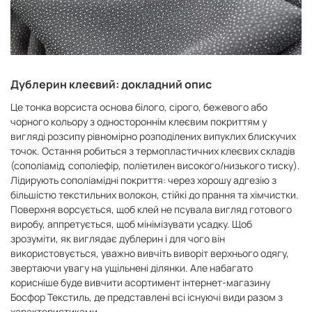
Дублерин клеєвий: докладний опис
Це тонка ворсиста основа білого, сірого, бежевого або
чорного кольору з одностороннім клеєвим покриттям у
вигляді розсипу рівномірно розподілених випуклих блискучих
точок. Остання робиться з термопластичних клеєвих складів
(сополіамід, сополіефір, поліетилен високого/низького тиску).
Лідирують сополіамідні покриття: через хорошу адгезію з
більшістю текстильних волокон, стійкі до прання та хімчистки.
Поверхня ворсується, щоб клей не псувала вигляд готового
виробу, аппретується, щоб мінімізувати усадку. Щоб
зрозуміти, як виглядає дублерин і для чого він
використовується, уважно вивчіть виворіт верхнього одягу,
звертаючи увагу на ущільнені ділянки. Але набагато
корисніше буде вивчити асортимент інтернет-магазину
Босфор Текстиль, де представлені всі існуючі види разом з
характеристиками.